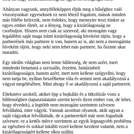
Ahányan vagyunk, annyiféleképpen éljük meg a hűséghez való
viszonyunkat: egyeseknek ez nem létező fogalom, mások minden
más fölébe helyezik, nem érdekes, hogy mennyire teszi tönkre az
egyes ember életét, az a lényeg, hogy a kizárólagosság ne
csorbuljon. Hiszen nem csak az szenved, aki monogám vagy
legalábbis saját maga iránti kizárólagosság híveként rájön, hogy a
partnerének más partnere is van, hanem az is, aki nem a monogámia
híveként rájön, hogy neki nem lehet más partnere, ha őszinte akar
maradni.
Egy ideális világban nem lenne hűtlenség, de nem azért, mert
mindenki betartaná a szexuális, érzelmi, fantáziabeli
kizárólagosságot, hanem azért, mert nem kellene szégyellni, hogy
nem tartja be, nyíltan beszélhetne róla és semmi nem akadályozná a
vágyai megélésében. Mint ahogy ő se akadályozná a saját partnereit.
Eltekintve azoktól, akiket épp a bujkálás és a titkolózás vonz a
hűtlenségben (tapasztalataim szerint kevés ilyen ember van, de lehet,
hogy tévedek), a legtöbb nem monogám szerintem szívesen
felvállalná, mire vágyik. Vannak azonban olyanok, akik ugyan a
saját vágyaikat felvállalnák, de a partnereikét már nem fogadnák
szívesen: ez a kettős mérce szerintem az egyik legnagyobb probléma
az egészben és sokkal inkább ezzel kellene kezdeni valamit, nem a
kizárólagosságért kellene síkra szállni.