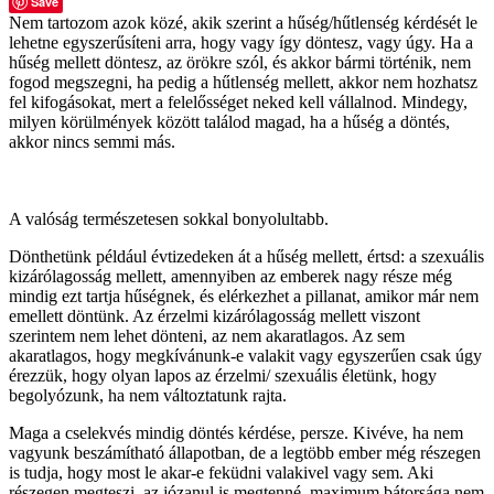
Save
Nem tartozom azok közé, akik szerint a hűség/hűtlenség kérdését le
lehetne egyszerűsíteni arra, hogy vagy így döntesz, vagy úgy. Ha a
hűség mellett döntesz, az örökre szól, és akkor bármi történik, nem
fogod megszegni, ha pedig a hűtlenség mellett, akkor nem hozhatsz
fel kifogásokat, mert a felelősséget neked kell vállalnod. Mindegy,
milyen körülmények között találod magad, ha a hűség a döntés,
akkor nincs semmi más.
A valóság természetesen sokkal bonyolultabb.
Dönthetünk például évtizedeken át a hűség mellett, értsd: a szexuális
kizárólagosság mellett, amennyiben az emberek nagy része még
mindig ezt tartja hűségnek, és elérkezhet a pillanat, amikor már nem
emellett döntünk. Az érzelmi kizárólagosság mellett viszont
szerintem nem lehet dönteni, az nem akaratlagos. Az sem
akaratlagos, hogy megkívánunk-e valakit vagy egyszerűen csak úgy
érezzük, hogy olyan lapos az érzelmi/ szexuális életünk, hogy
begolyózunk, ha nem változtatunk rajta.
Maga a cselekvés mindig döntés kérdése, persze. Kivéve, ha nem
vagyunk beszámítható állapotban, de a legtöbb ember még részegen
is tudja, hogy most le akar-e feküdni valakivel vagy sem. Aki
részegen megteszi, az józanul is megtenné, maximum bátorsága nem