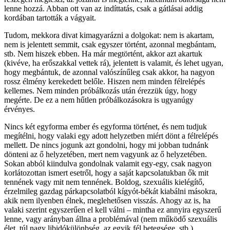
lenne hozzá. Abban ott van az indíttatás, csak a gátlásai addig
kordában tartották a vágyait.
Tudom, mekkora divat kimagyarázni a dolgokat: nem is akartam,
nem is jelentett semmit, csak egyszer történt, azonnal megbántam,
stb. Nem hiszek ebben. Ha már megtörtént, akkor azt akartuk
(kivéve, ha erőszakkal vettek rá), jelentett is valamit, és lehet ugyan,
hogy megbántuk, de azonnal valószínűleg csak akkor, ha nagyon
rossz élmény kerekedett belőle. Hiszen nem minden félrelépés
kellemes. Nem minden próbálkozás után érezzük úgy, hogy
megérte. De ez a nem hűtlen próbálkozásokra is ugyanúgy
érvényes.
Nincs két egyforma ember és egyforma történet, és nem tudjuk
megítélni, hogy valaki egy adott helyzetben miért dönt a félrelépés
mellett. De nincs jogunk azt gondolni, hogy mi jobban tudnánk
dönteni az ő helyzetében, mert nem vagyunk az ő helyzetében.
Sokan abból kiindulva gondolnak valamit egy-egy, csak nagyon
korlátozottan ismert esetről, hogy a saját kapcsolatukban ők mit
tennének vagy mit nem tennének. Boldog, szexuális kielégítő,
érzelmileg gazdag párkapcsolatból kígyót-békát kiabálni másokra,
akik nem ilyenben élnek, meglehetősen visszás. Ahogy az is, ha
valaki szerint egyszerűen el kell válni – mintha ez annyira egyszerű
lenne, vagy arányban állna a problémával (nem működő szexuális
élet, túl nagy libidókülönbség, az egyik fél betegsége, stb.)