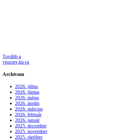
Tovább a
viszony.hu-ra
Archívum
2026. július
2026. június
2026. május
2026. április
2026. március
2026. február
2026. január
2025. december
2025. november
2025. október