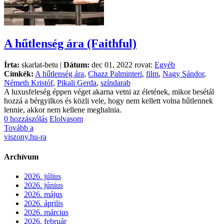
A hűtlenség ára (Faithful)
Írta:
skarlat-betu |
Dátum:
dec 01, 2022 rovat:
Egyéb
Címkék:
A hűtlenség ára
,
Chazz Palminteri
,
film
,
Nagy Sándor
,
Németh Kristóf
,
Pikali Gerda
,
színdarab
A luxusfeleség éppen véget akarna vetni az életének, mikor besétál
hozzá a bérgyilkos és közli vele, hogy nem kellett volna hűtlennek
lennie, akkor nem kellene meghalnia.
0 hozzászólás
Elolvasom
Tovább a
viszony.hu-ra
Archívum
2026. július
2026. június
2026. május
2026. április
2026. március
2026. február