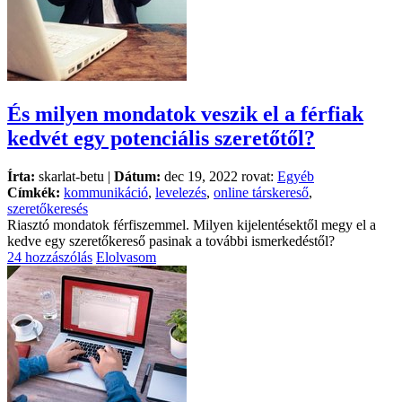
És milyen mondatok veszik el a férfiak
kedvét egy potenciális szeretőtől?
Írta:
skarlat-betu |
Dátum:
dec 19, 2022 rovat:
Egyéb
Címkék:
kommunikáció
,
levelezés
,
online társkereső
,
szeretőkeresés
Riasztó mondatok férfiszemmel. Milyen kijelentésektől megy el a
kedve egy szeretőkereső pasinak a további ismerkedéstől?
24 hozzászólás
Elolvasom