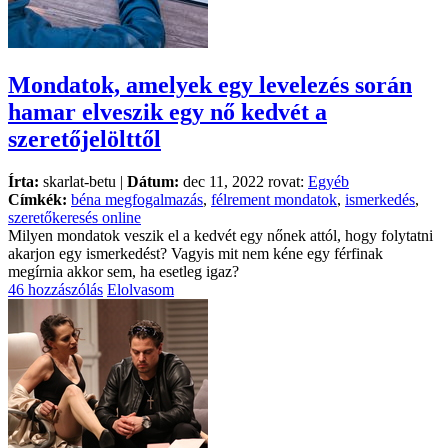
Mondatok, amelyek egy levelezés során
hamar elveszik egy nő kedvét a
szeretőjelölttől
Írta:
skarlat-betu |
Dátum:
dec 11, 2022 rovat:
Egyéb
Címkék:
béna megfogalmazás
,
félrement mondatok
,
ismerkedés
,
szeretőkeresés online
Milyen mondatok veszik el a kedvét egy nőnek attól, hogy folytatni
akarjon egy ismerkedést? Vagyis mit nem kéne egy férfinak
megírnia akkor sem, ha esetleg igaz?
46 hozzászólás
Elolvasom