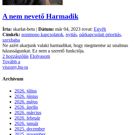
A nem nevető Harmadik
Írta:
skarlat-betu |
Dátum:
már 04, 2023 rovat:
Egyéb
Címkék:
nonmono kapcsolatok
,
nyitás
,
párkapcsolati prioritás
,
szexbaba
Ne azért akarjunk valaki harmadikat, hogy megmentse az unalmas
házasságunkat. Ez nem a szerető funkciója.
2 hozzászólás
Elolvasom
Tovább a
viszony.hu-ra
Archívum
2026. július
2026. június
2026. május
2026. április
2026. március
2026. február
2026. január
2025. december
2025. november