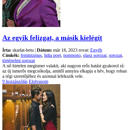
Az egyik felizgat, a másik kielégít
Írta:
skarlat-betu |
Dátum:
már 18, 2023 rovat:
Egyéb
Címkék:
feminizmus
,
lidia poet
,
nonmono
,
olasz sorozat
,
sorozat
,
történelmi sorozat
A nő hirtelen megismer valakit, aki nagyon erős hatást gyakorol rá:
az új ismerős megcsókolja, amitől annyira elkapja a hév, hogy rohan
a régi szeretőjéhez és azonnal lefekszik vele.
9 hozzászólás
Elolvasom