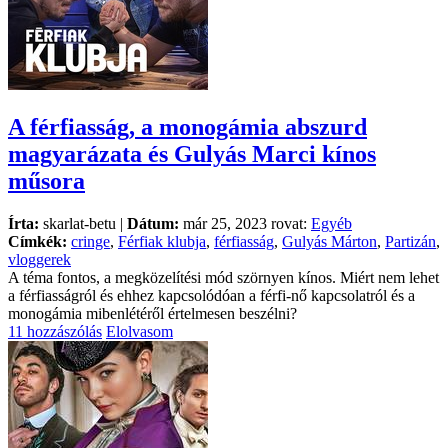
A férfiasság, a monogámia abszurd
magyarázata és Gulyás Marci kínos
műsora
Írta:
skarlat-betu |
Dátum:
már 25, 2023 rovat:
Egyéb
Címkék:
cringe
,
Férfiak klubja
,
férfiasság
,
Gulyás Márton
,
Partizán
,
vloggerek
A téma fontos, a megközelítési mód szörnyen kínos. Miért nem lehet
a férfiasságról és ehhez kapcsolódóan a férfi-nő kapcsolatról és a
monogámia mibenlétéről értelmesen beszélni?
11 hozzászólás
Elolvasom