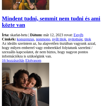
Mindent tudni, semmit nem tudni és ami
közte van
Írta:
skarlat-betu |
Dátum:
már 12, 2023 rovat:
Egyéb
Címkék:
konszenzus
,
nonmono
,
nyílt titok
,
nyitottság
,
titok
Az ideális szerintem az, ha alapvetően tisztában vagyunk azzal,
hogy milyen emberrel vagy emberekkel folytatunk szerelmi /
szexuális kapcsolatot, de nem biztos, hogy nagyon pontos
információkra is szükségünk van.
16 hozzászólás
Elolvasom