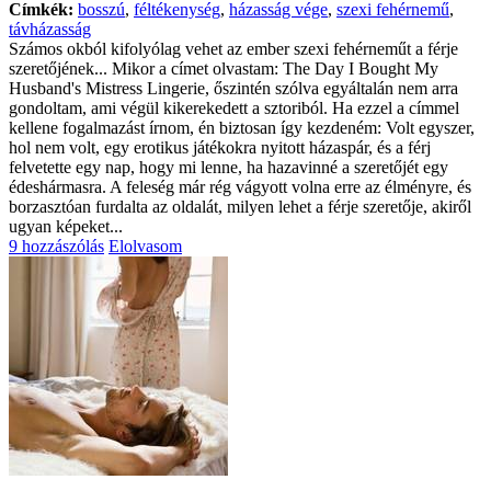
Címkék:
bosszú
,
féltékenység
,
házasság vége
,
szexi fehérnemű
,
távházasság
Számos okból kifolyólag vehet az ember szexi fehérneműt a férje
szeretőjének... Mikor a címet olvastam: The Day I Bought My
Husband's Mistress Lingerie, őszintén szólva egyáltalán nem arra
gondoltam, ami végül kikerekedett a sztoriból. Ha ezzel a címmel
kellene fogalmazást írnom, én biztosan így kezdeném: Volt egyszer,
hol nem volt, egy erotikus játékokra nyitott házaspár, és a férj
felvetette egy nap, hogy mi lenne, ha hazavinné a szeretőjét egy
édeshármasra. A feleség már rég vágyott volna erre az élményre, és
borzasztóan furdalta az oldalát, milyen lehet a férje szeretője, akiről
ugyan képeket...
9 hozzászólás
Elolvasom