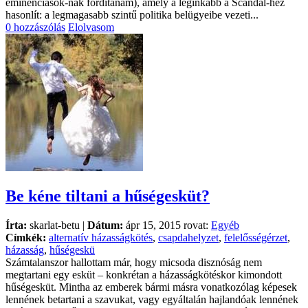
eminenciások-nak fordítanám), amely a leginkább a Scandal-hez
hasonlít: a legmagasabb szintű politika belügyeibe vezeti...
0 hozzászólás
Elolvasom
Be kéne tiltani a hűségesküt?
Írta:
skarlat-betu |
Dátum:
ápr 15, 2015 rovat:
Egyéb
Címkék:
alternatív házasságkötés
,
csapdahelyzet
,
felelősségérzet
,
házasság
,
hűségeskü
Számtalanszor hallottam már, hogy micsoda disznóság nem
megtartani egy esküt – konkrétan a házasságkötéskor kimondott
hűségesküt. Mintha az emberek bármi másra vonatkozólag képesek
lennének betartani a szavukat, vagy egyáltalán hajlandóak lennének