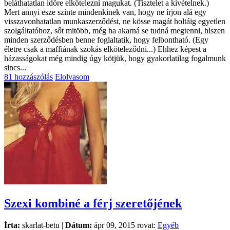
beláthatatlan időre elkötelezni magukat. (Tisztelet a kivételnek.)
Mert annyi esze szinte mindenkinek van, hogy ne írjon alá egy
visszavonhatatlan munkaszerződést, ne kösse magát holtáig egyetlen
szolgáltatóhoz, sőt mitöbb, még ha akarná se tudná megtenni, hiszen
minden szerződésben benne foglaltatik, hogy felbontható. (Egy
életre csak a maffiának szokás elköteleződni...) Ehhez képest a
házasságokat még mindig úgy kötjük, hogy gyakorlatilag fogalmunk
sincs...
81 hozzászólás
Elolvasom
Szexi kombiné a férj szeretőjének
Írta:
skarlat-betu |
Dátum:
ápr 09, 2015 rovat:
Egyéb