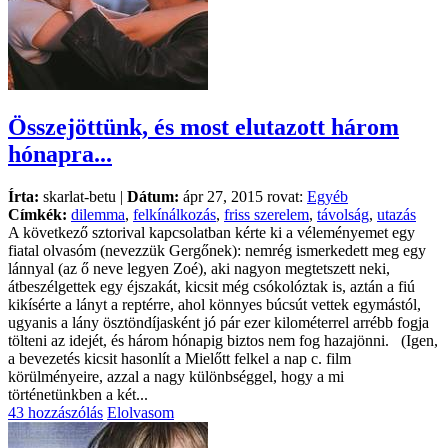
Összejöttünk, és most elutazott három
hónapra...
Írta:
skarlat-betu |
Dátum:
ápr 27, 2015 rovat:
Egyéb
Címkék:
dilemma
,
felkínálkozás
,
friss szerelem
,
távolság
,
utazás
A következő sztorival kapcsolatban kérte ki a véleményemet egy
fiatal olvasóm (nevezzük Gergőnek): nemrég ismerkedett meg egy
lánnyal (az ő neve legyen Zoé), aki nagyon megtetszett neki,
átbeszélgettek egy éjszakát, kicsit még csókolóztak is, aztán a fiú
kikísérte a lányt a reptérre, ahol könnyes búcsút vettek egymástól,
ugyanis a lány ösztöndíjasként jó pár ezer kilométerrel arrébb fogja
tölteni az idejét, és három hónapig biztos nem fog hazajönni. (Igen,
a bevezetés kicsit hasonlít a Mielőtt felkel a nap c. film
körülményeire, azzal a nagy különbséggel, hogy a mi
történetünkben a két...
43 hozzászólás
Elolvasom