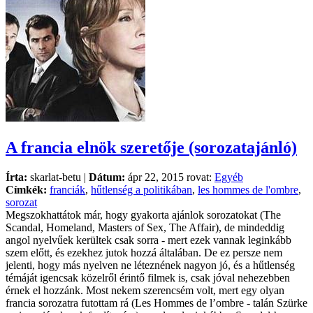
A francia elnök szeretője (sorozatajánló)
Írta:
skarlat-betu |
Dátum:
ápr 22, 2015 rovat:
Egyéb
Címkék:
franciák
,
hűtlenség a politikában
,
les hommes de l'ombre
,
sorozat
Megszokhattátok már, hogy gyakorta ajánlok sorozatokat (The
Scandal, Homeland, Masters of Sex, The Affair), de mindeddig
angol nyelvűek kerültek csak sorra - mert ezek vannak leginkább
szem előtt, és ezekhez jutok hozzá általában. De ez persze nem
jelenti, hogy más nyelven ne léteznének nagyon jó, és a hűtlenség
témáját igencsak közelről érintő filmek is, csak jóval nehezebben
érnek el hozzánk. Most nekem szerencsém volt, mert egy olyan
francia sorozatra futottam rá (Les Hommes de l’ombre - talán Szürke