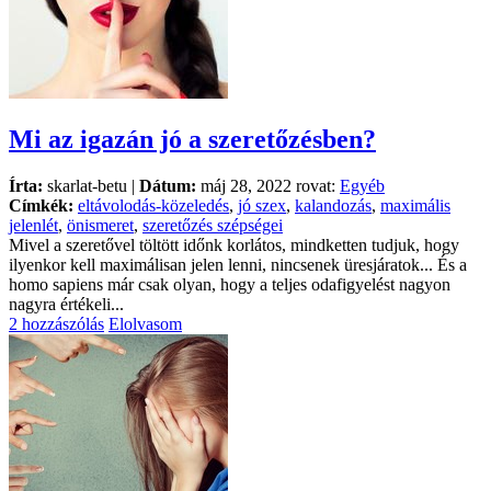
Mi az igazán jó a szeretőzésben?
Írta:
skarlat-betu |
Dátum:
máj 28, 2022 rovat:
Egyéb
Címkék:
eltávolodás-közeledés
,
jó szex
,
kalandozás
,
maximális
jelenlét
,
önismeret
,
szeretőzés szépségei
Mivel a szeretővel töltött időnk korlátos, mindketten tudjuk, hogy
ilyenkor kell maximálisan jelen lenni, nincsenek üresjáratok... És a
homo sapiens már csak olyan, hogy a teljes odafigyelést nagyon
nagyra értékeli...
2 hozzászólás
Elolvasom