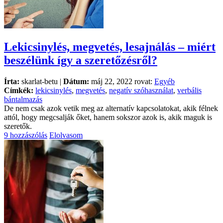
Lekicsinylés, megvetés, lesajnálás – miért
beszélünk így a szeretőzésről?
Írta:
skarlat-betu |
Dátum:
máj 22, 2022 rovat:
Egyéb
Címkék:
lekicsinylés
,
megvetés
,
negatív szóhasználat
,
verbális
bántalmazás
De nem csak azok vetik meg az alternatív kapcsolatokat, akik félnek
attól, hogy megcsalják őket, hanem sokszor azok is, akik maguk is
szeretők.
9 hozzászólás
Elolvasom