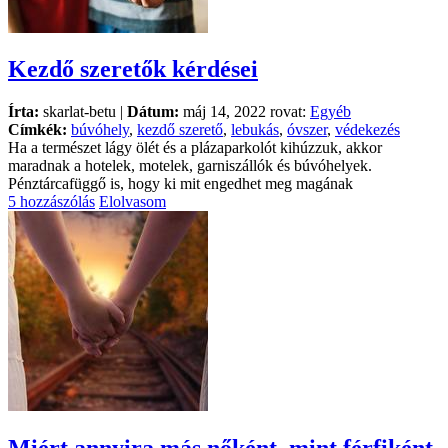
Kezdő szeretők kérdései
Írta:
skarlat-betu |
Dátum:
máj 14, 2022 rovat:
Egyéb
Címkék:
búvóhely
,
kezdő szerető
,
lebukás
,
óvszer
,
védekezés
Ha a természet lágy ölét és a plázaparkolót kihúzzuk, akkor
maradnak a hotelek, motelek, garniszállók és búvóhelyek.
Pénztárcafüggő is, hogy ki mit engedhet meg magának
5 hozzászólás
Elolvasom