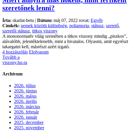
Miért annyira más nőként, mint férfiként
szeretőnek lenni?
Írta:
skarlat-betu |
Dátum:
máj 07, 2022 rovat:
Egyéb
Címkék:
nemek közötti különbség
,
poliamoria
,
státusz
,
szerető
,
szeretői státusz
,
titkos viszony
A mononormatív világ szemében a titkos viszony mindig „piszkos”,
alávalóbb, jelentéktelenebb, mint a hivatalos. Olyasmi, amit egyrészt
takargatni kell, másrészt azért izgató.
4 hozzászólás
Elolvasom
Tovább a
viszony.hu-ra
Archívum
2026. július
2026. június
2026. május
2026. április
2026. március
2026. február
2026. január
2025. december
2025. november