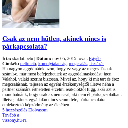
Csak az nem hűtlen, akinek nincs is
párkapcsolata?
Írta:
skarlat-betu |
Dátum:
nov 05, 2015 rovat:
Egyéb
Címkék:
definíció
,
komolytalanság
,
megcsalás
,
tisztázás
Ha nagyon aggódnátok azon, hogy ez vagy az megcsalásnak
számít-e, már most befejezhetitek az aggodalmaskodást: igen.
Valahol, valaki szerint biztosan. Mivel az, hogy ki mit tart és érez
megcsalásnak, teljesen az egyéni érzékenységtől illetve néha a
partner számára érthetetlen érzelmi reakcióktól függ, akár azt is
mondhatnánk, hogy csak az nem csal, aki nem él párkapcsolatban.
Illetve, akinek egyáltalán nincs semmiféle, párkapcsolatra
emlékeztető képződmény az életében.
5 hozzászólás
Elolvasom
Tovább a
viszony.hu-ra