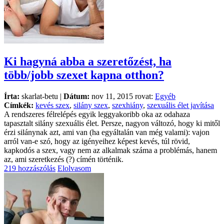
Ki hagyná abba a szeretőzést, ha
több/jobb szexet kapna otthon?
Írta:
skarlat-betu |
Dátum:
nov 11, 2015 rovat:
Egyéb
Címkék:
kevés szex
,
silány szex
,
szexhiány
,
szexuális élet javítása
A rendszeres félrelépés egyik leggyakoribb oka az odahaza
tapasztalt silány szexuális élet. Persze, nagyon változó, hogy ki mitől
érzi silánynak azt, ami van (ha egyáltalán van még valami): vajon
arról van-e szó, hogy az igényeihez képest kevés, túl rövid,
kapkodós a szex, vagy nem az alkalmak száma a problémás, hanem
az, ami szeretkezés (?) címén történik.
219 hozzászólás
Elolvasom