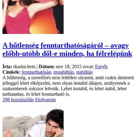
A hűtlenség fenntarthatóságáról – avagy
előbb-utóbb dől-e minden, ha félrelépünk
Írta:
skarlat-betu |
Dátum:
nov 18, 2015 rovat:
Egyéb
Címkék:
fenntarthatóság
,
instabilitás
,
stabilitás
A hűtlenség, a szeretőzés nem feltétlen olyasmi, amit csakis átmeneti
jelleggel lehet elképzelni, nem olyan instabil állapot, amilyennek a
szakemberek sokszor lefestik. Lehet instabil, és lehet stabil, lehet
tarthatatlan, és lehet fenntartható is.
298 hozzászólás
Elolvasom