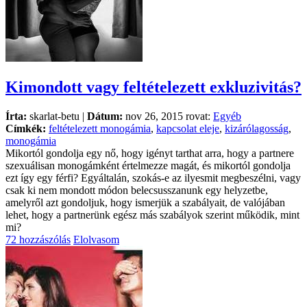
Kimondott vagy feltételezett exkluzivitás?
Írta:
skarlat-betu |
Dátum:
nov 26, 2015 rovat:
Egyéb
Címkék:
feltételezett monogámia
,
kapcsolat eleje
,
kizárólagosság
,
monogámia
Mikortól gondolja egy nő, hogy igényt tarthat arra, hogy a partnere
szexuálisan monogámként értelmezze magát, és mikortól gondolja
ezt így egy férfi? Egyáltalán, szokás-e az ilyesmit megbeszélni, vagy
csak ki nem mondott módon belecsusszanunk egy helyzetbe,
amelyről azt gondoljuk, hogy ismerjük a szabályait, de valójában
lehet, hogy a partnerünk egész más szabályok szerint működik, mint
mi?
72 hozzászólás
Elolvasom