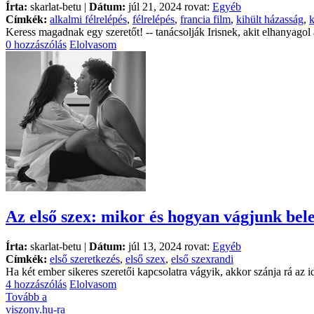
Írta:
skarlat-betu |
Dátum:
júl 21, 2024 rovat:
Egyéb
Címkék:
alkalmi félrelépés
,
félrelépés
,
francia film
,
kihült házasság
,
Keress magadnak egy szeretőt! -- tanácsolják Irisnek, akit elhanyago
0 hozzászólás
Elolvasom
Az első szex: mikor és hogyan vágjunk bele
Írta:
skarlat-betu |
Dátum:
júl 13, 2024 rovat:
Egyéb
Címkék:
első szeretkezés
,
első szex
,
első szexrandi
Ha két ember sikeres szeretői kapcsolatra vágyik, akkor szánja rá az
4 hozzászólás
Elolvasom
Tovább a
viszony.hu-ra