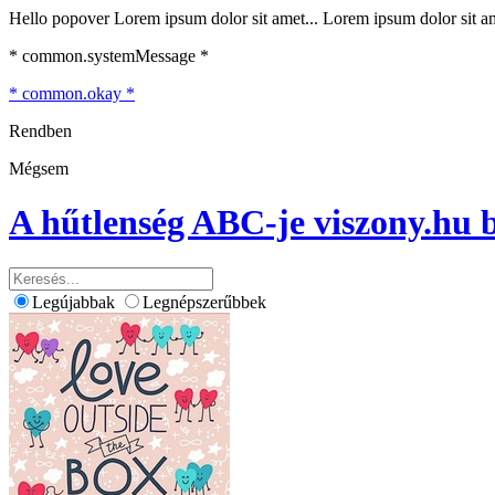
Hello popover Lorem ipsum dolor sit amet... Lorem ipsum dolor sit ame
* common.systemMessage *
* common.okay *
Rendben
Mégsem
A hűtlenség ABC-je
viszony.hu 
Legújabbak
Legnépszerűbbek