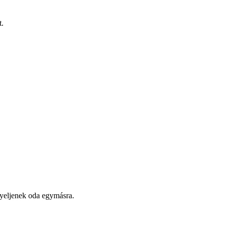
t.
igyeljenek oda egymásra.