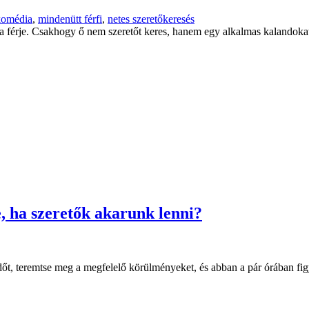
komédia
,
mindenütt férfi
,
netes szeretőkeresés
l a férje. Csakhogy ő nem szeretőt keres, hanem egy alkalmas kalandoka
, ha szeretők akarunk lenni?
 időt, teremtse meg a megfelelő körülményeket, és abban a pár órában f