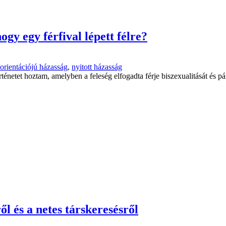
hogy egy férfival lépett félre?
 orientációjú házasság
,
nyitott házasság
ténetet hoztam, amelyben a feleség elfogadta férje biszexualitását és p
l és a netes társkeresésről