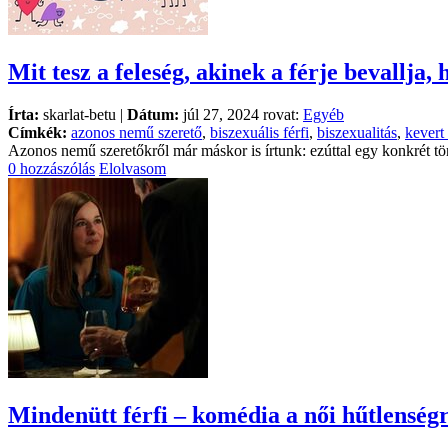
Mit tesz a feleség, akinek a férje bevallja, 
Írta:
skarlat-betu |
Dátum:
júl 27, 2024 rovat:
Egyéb
Címkék:
azonos nemű szerető
,
biszexuális férfi
,
biszexualitás
,
kevert
Azonos nemű szeretőkről már máskor is írtunk: ezúttal egy konkrét tör
0 hozzászólás
Elolvasom
Mindenütt férfi – komédia a női hűtlenségrő