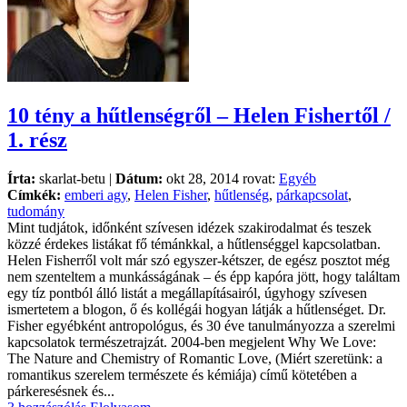
10 tény a hűtlenségről – Helen Fishertől /
1. rész
Írta:
skarlat-betu |
Dátum:
okt 28, 2014 rovat:
Egyéb
Címkék:
emberi agy
,
Helen Fisher
,
hűtlenség
,
párkapcsolat
,
tudomány
Mint tudjátok, időnként szívesen idézek szakirodalmat és teszek
közzé érdekes listákat fő témánkkal, a hűtlenséggel kapcsolatban.
Helen Fisherről volt már szó egyszer-kétszer, de egész posztot még
nem szenteltem a munkásságának – és épp kapóra jött, hogy találtam
egy tíz pontból álló listát a megállapításairól, úgyhogy szívesen
ismertetem a blogon, ő és kollégái hogyan látják a hűtlenséget. Dr.
Fisher egyébként antropológus, és 30 éve tanulmányozza a szerelmi
kapcsolatok természetrajzát. 2004-ben megjelent Why We Love:
The Nature and Chemistry of Romantic Love, (Miért szeretünk: a
romantikus szerelem természete és kémiája) című kötetében a
párkeresésnek és...