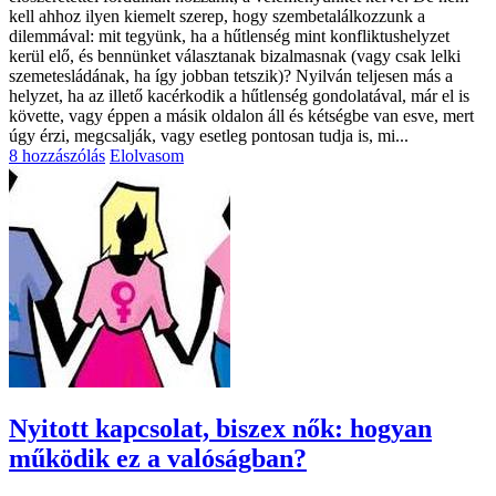
kell ahhoz ilyen kiemelt szerep, hogy szembetalálkozzunk a
dilemmával: mit tegyünk, ha a hűtlenség mint konfliktushelyzet
kerül elő, és bennünket választanak bizalmasnak (vagy csak lelki
szemetesládának, ha így jobban tetszik)? Nyilván teljesen más a
helyzet, ha az illető kacérkodik a hűtlenség gondolatával, már el is
követte, vagy éppen a másik oldalon áll és kétségbe van esve, mert
úgy érzi, megcsalják, vagy esetleg pontosan tudja is, mi...
8 hozzászólás
Elolvasom
Nyitott kapcsolat, biszex nők: hogyan
működik ez a valóságban?