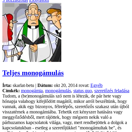
3 hozzászólás
Elolvasom
Teljes monogámulás
Írta:
skarlat-betu |
Dátum:
okt 20, 2014 rovat:
Egyéb
Címkék:
monogámia
,
monogámulás
,
status quo
,
szeretőzés feladása
Tudom, a (be)monogámulás szó nem is létezik, de pár hete vagy
hónapja valahogy kifejlődött magától, mikor arról beszéltünk, hogy
vannak, akik egy bizonyos, félrelépős, szeretőzős szakasz után újból
visszatérnek a monogámiába. Tehetik ezt kényszer hatására vagy
meggyőződésből, mert rájöttek, hogy mégsem nekik való a
párhuzamos kapcsolatok világa, vagy, mert rendbejöttek a dolgok a
kapcsolatukban - esetleg a szeretőjükkel "monogámultak be", és