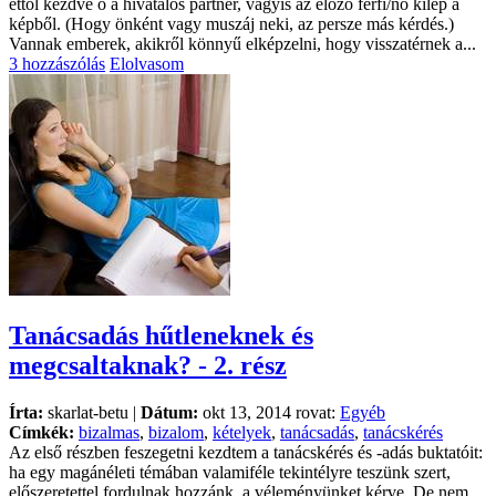
ettől kezdve ő a hivatalos partner, vagyis az előző férfi/nő kilép a
képből. (Hogy önként vagy muszáj neki, az persze más kérdés.)
Vannak emberek, akikről könnyű elképzelni, hogy visszatérnek a...
3 hozzászólás
Elolvasom
Tanácsadás hűtleneknek és
megcsaltaknak? - 2. rész
Írta:
skarlat-betu |
Dátum:
okt 13, 2014 rovat:
Egyéb
Címkék:
bizalmas
,
bizalom
,
kételyek
,
tanácsadás
,
tanácskérés
Az első részben feszegetni kezdtem a tanácskérés és -adás buktatóit:
ha egy magánéleti témában valamiféle tekintélyre teszünk szert,
előszeretettel fordulnak hozzánk, a véleményünket kérve. De nem