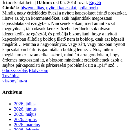
Írta:
skarlat-betu |
Dátum:
okt 05, 2014 rovat:
Egyéb
Címkék:
biszexualitás
,
nyitott kapcsolat
,
poliamoria
Mindig nagy érdeklődés övezi a nyitott kapcsolatot érintő posztokat,
illetve az olyan kommentelőket, akik hajlandóak megosztani
tapasztalataikat ezügyben. Nincsenek sokan, mert amint kicsit
megnyílnak, támadások kereszttüzébe kerülnek: sok olvasó
idegenkedik az egésztől, és próbálja bizonyítani, hogy a nyitott
kapcsolatban állítólag boldog illető nem is boldog, csak azt képzeli
magáról… Mintha a hagyományos, vagy zárt, vagy titokban nyitott
kapcsolatban bárki is garantáltan boldog lenne… Nos, mikor
megláttam ezt az amerikai sztorit, mindjárt arra gondoltam, hogy
érdemes megosztani itt, a blogon: mindenkit érdekelhetnek azok a
sajátos párkapcsolati és párkeresési problémák (itt a „pár” szó...
0 hozzászólás
Elolvasom
Tovább a
viszony.hu-ra
Archívum
2026. július
2026. június
2026. május
2026. április
2026. március
2026. február