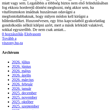
miatt vagy sem. Legalábbis a többség biztos nem első felindulásában
fog ekkora horderejű döntést meghozni, még akkor sem, ha
vitafórumokon imádnak huszárosan odavágni a
megfontoltabbaknak, hogy milyen módon kell kirúgni a
hűtlenkedőket. Huszonévesen, egy friss kapcsolatból gyakorlatilag
gondolkodás nélkül kilépni azért, mert a másik lefeküdt valakivel,
sokkal egyszerűbb. De nem csak amiatt...
0 hozzászólás
Elolvasom
Tovább a
viszony.hu-ra
Archívum
2026. július
2026. június
2026. május
2026. április
2026. március
2026. február
2026. január
2025. december
2025. november
2025. október
2025. szeptember