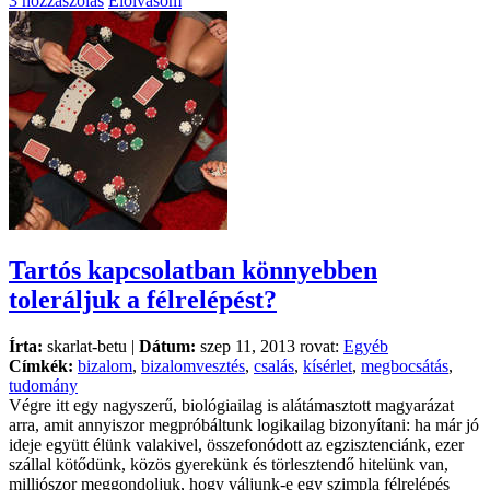
3 hozzászólás
Elolvasom
Tartós kapcsolatban könnyebben
toleráljuk a félrelépést?
Írta:
skarlat-betu |
Dátum:
szep 11, 2013 rovat:
Egyéb
Címkék:
bizalom
,
bizalomvesztés
,
csalás
,
kísérlet
,
megbocsátás
,
tudomány
Végre itt egy nagyszerű, biológiailag is alátámasztott magyarázat
arra, amit annyiszor megpróbáltunk logikailag bizonyítani: ha már jó
ideje együtt élünk valakivel, összefonódott az egzisztenciánk, ezer
szállal kötődünk, közös gyerekünk és törlesztendő hitelünk van,
milliószor meggondoljuk, hogy váljunk-e egy szimpla félrelépés