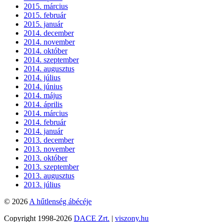
2015. március
2015. február
2015. január
2014. december
2014. november
2014. október
2014. szeptember
2014. augusztus
2014. július
2014. június
2014. május
2014. április
2014. március
2014. február
2014. január
2013. december
2013. november
2013. október
2013. szeptember
2013. augusztus
2013. július
© 2026
A hűtlenség ábécéje
Copyright 1998-2026
DACE Zrt.
|
viszony.hu