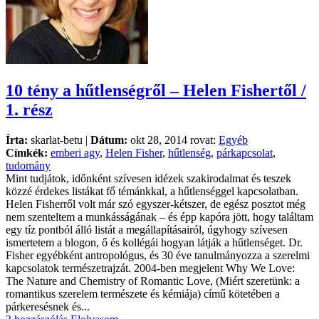
10 tény a hűtlenségről – Helen Fishertől /
1. rész
Írta:
skarlat-betu |
Dátum:
okt 28, 2014 rovat:
Egyéb
Címkék:
emberi agy
,
Helen Fisher
,
hűtlenség
,
párkapcsolat
,
tudomány
Mint tudjátok, időnként szívesen idézek szakirodalmat és teszek
közzé érdekes listákat fő témánkkal, a hűtlenséggel kapcsolatban.
Helen Fisherről volt már szó egyszer-kétszer, de egész posztot még
nem szenteltem a munkásságának – és épp kapóra jött, hogy találtam
egy tíz pontból álló listát a megállapításairól, úgyhogy szívesen
ismertetem a blogon, ő és kollégái hogyan látják a hűtlenséget. Dr.
Fisher egyébként antropológus, és 30 éve tanulmányozza a szerelmi
kapcsolatok természetrajzát. 2004-ben megjelent Why We Love:
The Nature and Chemistry of Romantic Love, (Miért szeretünk: a
romantikus szerelem természete és kémiája) című kötetében a
párkeresésnek és...