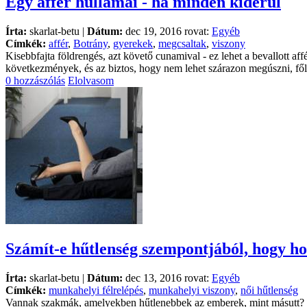
Egy affér hullámai - ha minden kiderül
Írta:
skarlat-betu |
Dátum:
dec 19, 2016 rovat:
Egyéb
Címkék:
affér
,
Botrány
,
gyerekek
,
megcsaltak
,
viszony
Kisebbfajta földrengés, azt követő cunamival - ez lehet a bevallott a
következmények, és az biztos, hogy nem lehet szárazon megúszni, főleg,
0 hozzászólás
Elolvasom
Számít-e hűtlenség szempontjából, hogy ho
Írta:
skarlat-betu |
Dátum:
dec 13, 2016 rovat:
Egyéb
Címkék:
munkahelyi félrelépés
,
munkahelyi viszony
,
női hűtlenség
Vannak szakmák, amelyekben hűtlenebbek az emberek, mint másutt? Mi