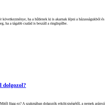
ffér következménye, ha a hűtlenek ki is akarnak lépni a házasságukból és
 ha a tágabb család is beszáll a ringlispílbe.
l dolgozol?
től függ ez? A szakmában dolgozók erkölcsiségétől, a nemek arányától,