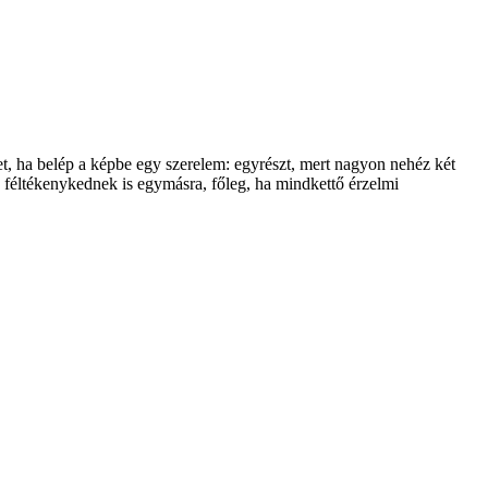
, ha belép a képbe egy szerelem: egyrészt, mert nagyon nehéz két
n féltékenykednek is egymásra, főleg, ha mindkettő érzelmi