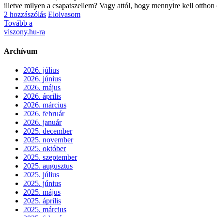
illetve milyen a csapatszellem? Vagy attól, hogy mennyire kell otthon
2 hozzászólás
Elolvasom
Tovább a
viszony.hu-ra
Archívum
2026. július
2026. június
2026. május
2026. április
2026. március
2026. február
2026. január
2025. december
2025. november
2025. október
2025. szeptember
2025. augusztus
2025. július
2025. június
2025. május
2025. április
2025. március