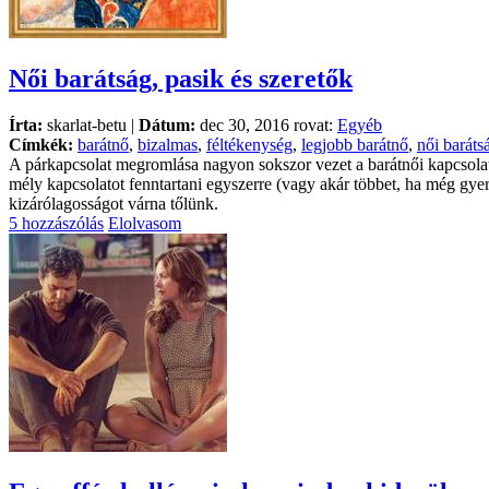
Női barátság, pasik és szeretők
Írta:
skarlat-betu |
Dátum:
dec 30, 2016 rovat:
Egyéb
Címkék:
barátnő
,
bizalmas
,
féltékenység
,
legjobb barátnő
,
női baráts
A párkapcsolat megromlása nagyon sokszor vezet a barátnői kapcsola
mély kapcsolatot fenntartani egyszerre (vagy akár többet, ha még gye
kizárólagosságot várna tőlünk.
5 hozzászólás
Elolvasom