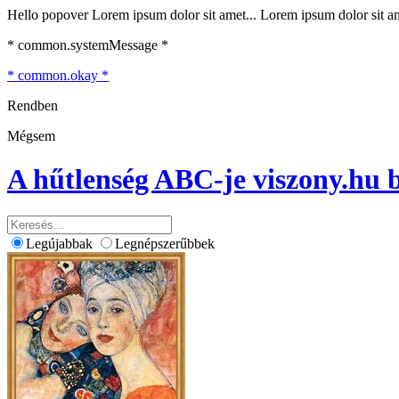
Hello popover Lorem ipsum dolor sit amet... Lorem ipsum dolor sit ame
* common.systemMessage *
* common.okay *
Rendben
Mégsem
A hűtlenség ABC-je
viszony.hu 
Legújabbak
Legnépszerűbbek