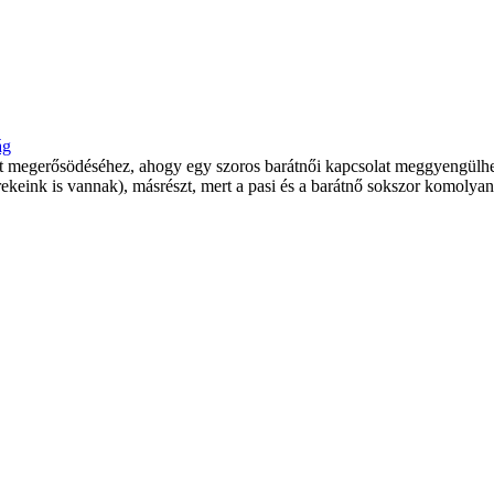
ág
t megerősödéséhez, ahogy egy szoros barátnői kapcsolat meggyengülhet
rekeink is vannak), másrészt, mert a pasi és a barátnő sokszor komolya