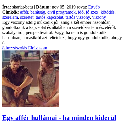
Írta:
skarlat-betu |
Dátum:
nov 05, 2019 rovat:
Egyéb
Címkék:
affér
,
barátság
,
civil programok
,
idő
,
jó szex
,
kötődés
,
szerelem
,
szeretet
,
tartós kapcsolat
,
tartós viszony
,
viszony
Egy viszony addig működik jól, amíg a két ember hasonlóan
gondolkodik a kapcsolat és általában a szeretőzés természetéről,
szabályairól, perspektíváiról. Vagy, ha nem is gondolkodik
hasonlóan, a másikról azt feltételezi, hogy úgy gondolkodik, ahogy
ő.
8 hozzászólás
Elolvasom
Egy affér hullámai - ha minden kiderül