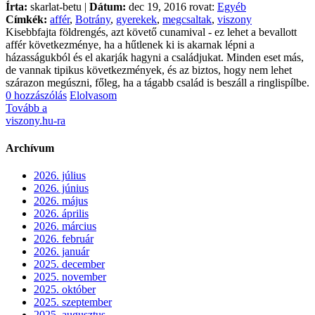
Írta:
skarlat-betu |
Dátum:
dec 19, 2016 rovat:
Egyéb
Címkék:
affér
,
Botrány
,
gyerekek
,
megcsaltak
,
viszony
Kisebbfajta földrengés, azt követő cunamival - ez lehet a bevallott
affér következménye, ha a hűtlenek ki is akarnak lépni a
házasságukból és el akarják hagyni a családjukat. Minden eset más,
de vannak tipikus következmények, és az biztos, hogy nem lehet
szárazon megúszni, főleg, ha a tágabb család is beszáll a ringlispílbe.
0 hozzászólás
Elolvasom
Tovább a
viszony.hu-ra
Archívum
2026. július
2026. június
2026. május
2026. április
2026. március
2026. február
2026. január
2025. december
2025. november
2025. október
2025. szeptember
2025. augusztus