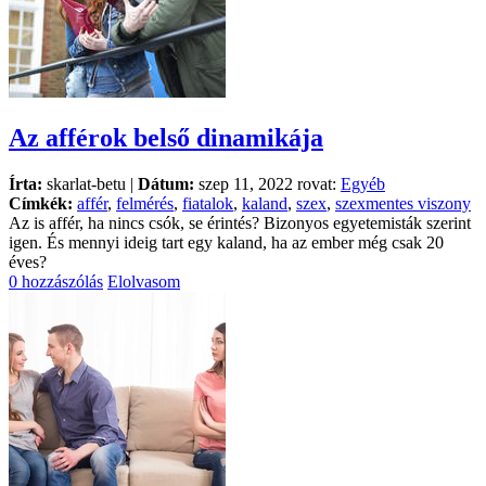
Az afférok belső dinamikája
Írta:
skarlat-betu |
Dátum:
szep 11, 2022 rovat:
Egyéb
Címkék:
affér
,
felmérés
,
fiatalok
,
kaland
,
szex
,
szexmentes viszony
Az is affér, ha nincs csók, se érintés? Bizonyos egyetemisták szerint
igen. És mennyi ideig tart egy kaland, ha az ember még csak 20
éves?
0 hozzászólás
Elolvasom