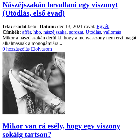
Nászéjszakán bevallani egy viszonyt
(Utódlás, első évad)
Írta:
skarlat-betu |
Dátum:
dec 13, 2021 rovat:
Egyéb
Címkék:
affér
,
hbo
,
nászéjszaka
,
sorozat
,
Utódlás
,
vallomás
Mikor a nászéjszakán derül ki, hogy a menyasszony nem érzi magát
alkalmasnak a monogámiára...
0 hozzászólás
Elolvasom
Mikor van rá esély, hogy egy viszony
sokáig tartson?