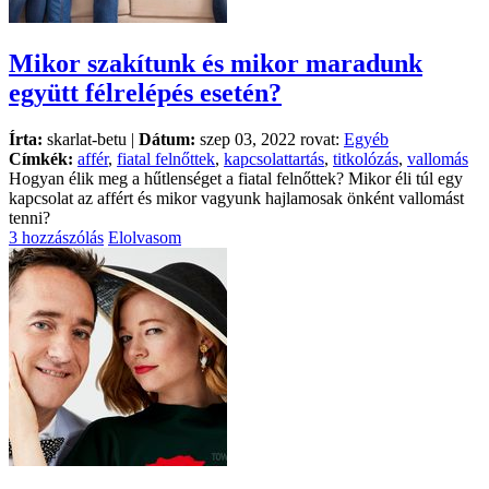
Mikor szakítunk és mikor maradunk
együtt félrelépés esetén?
Írta:
skarlat-betu |
Dátum:
szep 03, 2022 rovat:
Egyéb
Címkék:
affér
,
fiatal felnőttek
,
kapcsolattartás
,
titkolózás
,
vallomás
Hogyan élik meg a hűtlenséget a fiatal felnőttek? Mikor éli túl egy
kapcsolat az affért és mikor vagyunk hajlamosak önként vallomást
tenni?
3 hozzászólás
Elolvasom