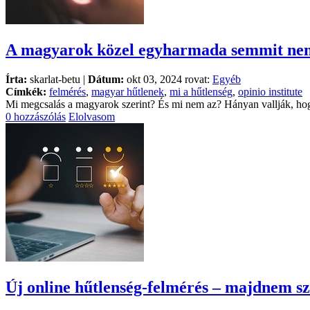
A magyarok közel egyharmada semmit nem
Írta:
skarlat-betu |
Dátum:
okt 03, 2024 rovat:
Egyéb
Címkék:
felmérés
,
magyar hűtlenek
,
mi a hűtlenség
,
opinio institute
Mi megcsalás a magyarok szerint? És mi nem az? Hányan vallják, hog
0 hozzászólás
Elolvasom
Új online hűtlenség-felmérés – majdnem sz