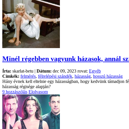
Minél régebben vagyunk házasok, annál sz
Írta:
skarlat-betu |
Dátum:
dec 09, 2023 rovat:
Egyéb
Címkék:
felmérés
,
félrelépési szándék
,
házasság
,
hosszú házasság
Hány évnek kell eltelnie egy házasságban, hogy kedvünk támadjon fé
házasság régisége alapján?
9 hozzászólás
Elolvasom