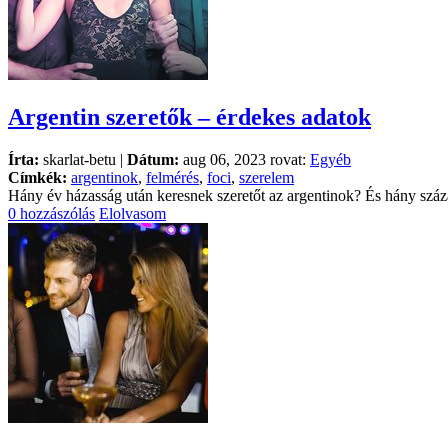
Argentin szeretők – érdekes adatok
Írta:
skarlat-betu |
Dátum:
aug 06, 2023 rovat:
Egyéb
Címkék:
argentinok
,
felmérés
,
foci
,
szerelem
Hány év házasság után keresnek szeretőt az argentinok? És hány száza
0 hozzászólás
Elolvasom