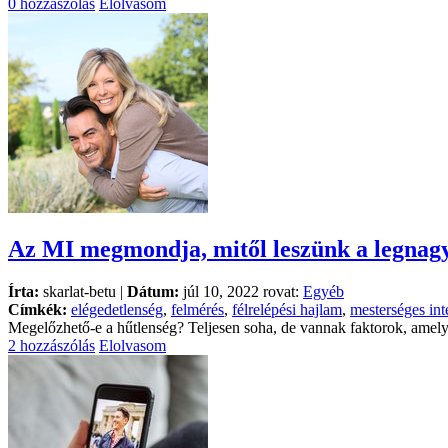
0 hozzászólás
Elolvasom
Az MI megmondja, mitől leszünk a legnagy
Írta:
skarlat-betu |
Dátum:
júl 10, 2022 rovat:
Egyéb
Címkék:
elégedetlenség
,
felmérés
,
félrelépési hajlam
,
mesterséges int
Megelőzhető-e a hűtlenség? Teljesen soha, de vannak faktorok, amely
2 hozzászólás
Elolvasom