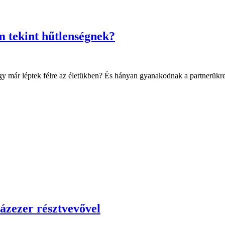
 tekint hűtlenségnek?
y már léptek félre az életükben? És hányan gyanakodnak a partnerükr
ázezer résztvevővel