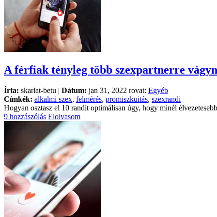
A férfiak tényleg több szexpartnerre vágy
Írta:
skarlat-betu |
Dátum:
jan 31, 2022 rovat:
Egyéb
Címkék:
alkalmi szex
,
felmérés
,
promiszkuitás
,
szexrandi
Hogyan osztasz el 10 randit optimálisan úgy, hogy minél élvezeteseb
9 hozzászólás
Elolvasom