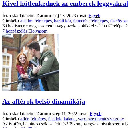
Kivel hűtlenkednek az emberek leggyakr
Írta:
skarlat-betu |
Dátum:
máj 13, 2023 rovat:
Egyéb
Címkék:
alkalmi félrelépés
,
baráti kör
,
felmérés
,
félrelépés
,
fizetős sz
Ki hol ismerte meg a szeretőit vagy azokat, akikkel valaha félrelépett
7 hozzászólás
Elolvasom
Az afférok belső dinamikája
Írta:
skarlat-betu |
Dátum:
szep 11, 2022 rovat:
Egyéb
Címkék:
affér
,
felmérés
,
fiatalok
,
kaland
,
szex
,
szexmentes viszony
Az is affér, ha nincs csók, se érintés? Bizonyos egyetemisták szerint