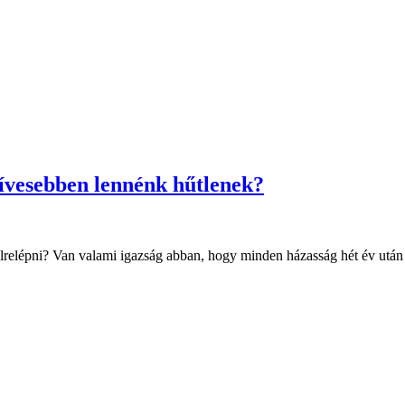
ívesebben lennénk hűtlenek?
lrelépni? Van valami igazság abban, hogy minden házasság hét év után