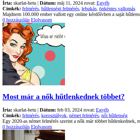
Írta:
skarlat-betu |
Dátum:
máj 11, 2024 rovat:
Egyéb
Címkék:
felmérés
,
hűtlenségi felmérés
,
lebukás
,
önkéntes vallomás
Majdnem 100.000 ember vallott egy online kérdőívben a saját hűtlensé
0 hozzászólás
Elolvasom
Most már a nők hűtlenkednek többet?
Írta:
skarlat-betu |
Dátum:
feb 03, 2024 rovat:
Egyéb
Címkék:
felmérés
,
korosztályok
,
német felmérés
,
női hűtlenség
Egy 2020-as német felmérés szerint a nők már többet hűtlenkednek, mi
0 hozzászólás
Elolvasom