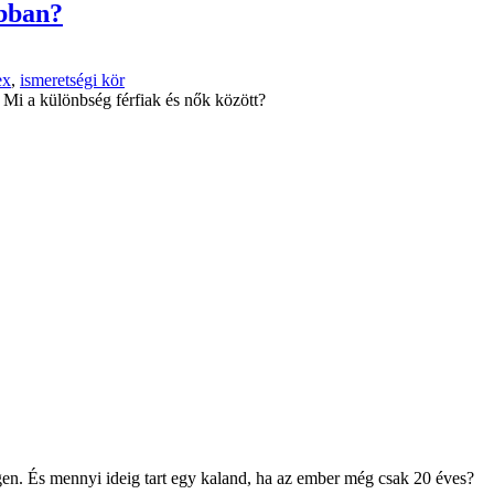
abban?
ex
,
ismeretségi kör
? Mi a különbség férfiak és nők között?
 igen. És mennyi ideig tart egy kaland, ha az ember még csak 20 éves?