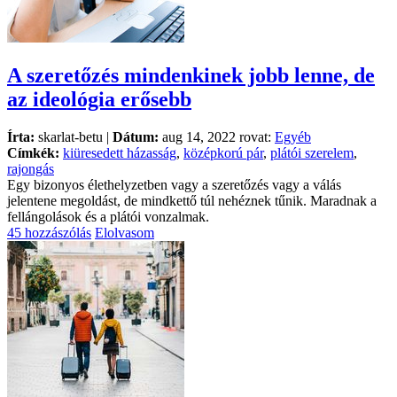
A szeretőzés mindenkinek jobb lenne, de
az ideológia erősebb
Írta:
skarlat-betu |
Dátum:
aug 14, 2022 rovat:
Egyéb
Címkék:
kiüresedett házasság
,
középkorú pár
,
plátói szerelem
,
rajongás
Egy bizonyos élethelyzetben vagy a szeretőzés vagy a válás
jelentene megoldást, de mindkettő túl nehéznek tűnik. Maradnak a
fellángolások és a plátói vonzalmak.
45 hozzászólás
Elolvasom