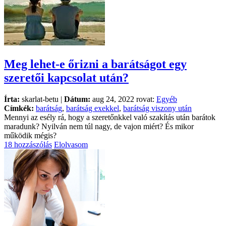
Meg lehet-e őrizni a barátságot egy
szeretői kapcsolat után?
Írta:
skarlat-betu |
Dátum:
aug 24, 2022 rovat:
Egyéb
Címkék:
barátság
,
barátság exekkel
,
barátság viszony után
Mennyi az esély rá, hogy a szeretőnkkel való szakítás után barátok
maradunk? Nyilván nem túl nagy, de vajon miért? És mikor
működik mégis?
18 hozzászólás
Elolvasom