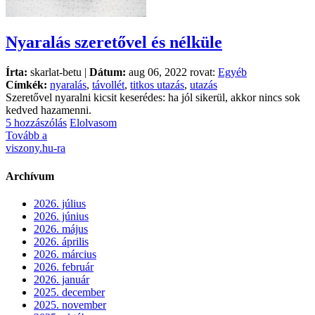
Nyaralás szeretővel és nélküle
Írta:
skarlat-betu |
Dátum:
aug 06, 2022 rovat:
Egyéb
Címkék:
nyaralás
,
távollét
,
titkos utazás
,
utazás
Szeretővel nyaralni kicsit keserédes: ha jól sikerül, akkor nincs sok
kedved hazamenni.
5 hozzászólás
Elolvasom
Tovább a
viszony.hu-ra
Archívum
2026. július
2026. június
2026. május
2026. április
2026. március
2026. február
2026. január
2025. december
2025. november