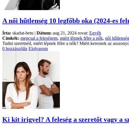
A női hűtlenség 10 legfőbb oka (2024-es fe
Írta:
skarlat-betu |
Dátum:
aug 21, 2024 rovat:
Egyéb
Címkék:
megcsal a feleségem
,
miért lépnek félre a nők
,
női hűtlensé
Tudni szeretnéd, miért lépnek félre a nők? Miért keresnek az asszony
0 hozzászólás
Elolvasom
Ki kit irigyel? A feleség a szeretőt vagy a s