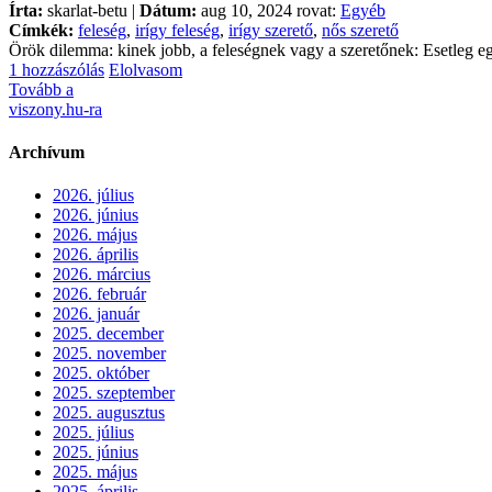
Írta:
skarlat-betu |
Dátum:
aug 10, 2024 rovat:
Egyéb
Címkék:
feleség
,
irígy feleség
,
irígy szerető
,
nős szerető
Örök dilemma: kinek jobb, a feleségnek vagy a szeretőnek: Esetleg 
1 hozzászólás
Elolvasom
Tovább a
viszony.hu-ra
Archívum
2026. július
2026. június
2026. május
2026. április
2026. március
2026. február
2026. január
2025. december
2025. november
2025. október
2025. szeptember
2025. augusztus
2025. július
2025. június
2025. május
2025. április