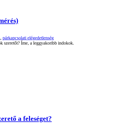
lmérés)
g
,
párkapcsolati elégedetlenség
ok szeretőt? Íme, a leggyakoribb indokok.
zerető a feleséget?