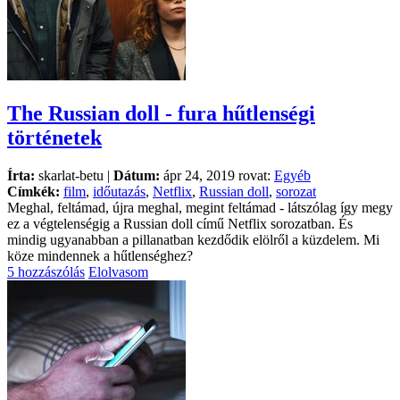
The Russian doll - fura hűtlenségi
történetek
Írta:
skarlat-betu |
Dátum:
ápr 24, 2019 rovat:
Egyéb
Címkék:
film
,
időutazás
,
Netflix
,
Russian doll
,
sorozat
Meghal, feltámad, újra meghal, megint feltámad - látszólag így megy
ez a végtelenségig a Russian doll című Netflix sorozatban. És
mindig ugyanabban a pillanatban kezdődik elölről a küzdelem. Mi
köze mindennek a hűtlenséghez?
5 hozzászólás
Elolvasom