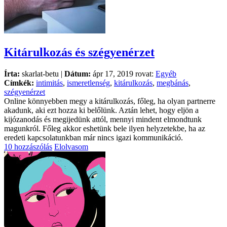
Kitárulkozás és szégyenérzet
Írta:
skarlat-betu |
Dátum:
ápr 17, 2019 rovat:
Egyéb
Címkék:
intimitás
,
ismeretlenség
,
kitárulkozás
,
megbánás
,
szégyenérzet
Online könnyebben megy a kitárulkozás, főleg, ha olyan partnerre
akadunk, aki ezt hozza ki belőlünk. Aztán lehet, hogy eljön a
kijózanodás és megijedünk attól, mennyi mindent elmondtunk
magunkról. Főleg akkor eshetünk bele ilyen helyzetekbe, ha az
eredeti kapcsolatunkban már nincs igazi kommunikáció.
10 hozzászólás
Elolvasom