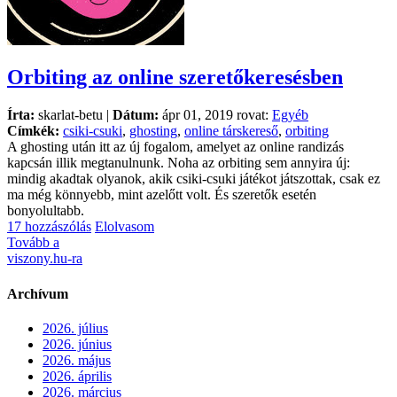
Orbiting az online szeretőkeresésben
Írta:
skarlat-betu |
Dátum:
ápr 01, 2019 rovat:
Egyéb
Címkék:
csiki-csuki
,
ghosting
,
online társkereső
,
orbiting
A ghosting után itt az új fogalom, amelyet az online randizás
kapcsán illik megtanulnunk. Noha az orbiting sem annyira új:
mindig akadtak olyanok, akik csiki-csuki játékot játszottak, csak ez
ma még könnyebb, mint azelőtt volt. És szeretők esetén
bonyolultabb.
17 hozzászólás
Elolvasom
Tovább a
viszony.hu-ra
Archívum
2026. július
2026. június
2026. május
2026. április
2026. március