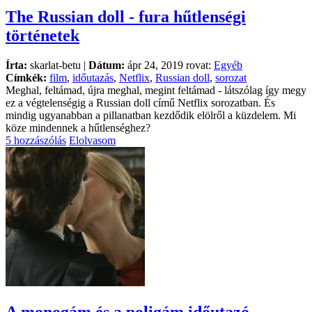
The Russian doll - fura hűtlenségi
történetek
Írta:
skarlat-betu |
Dátum:
ápr 24, 2019 rovat:
Egyéb
Címkék:
film
,
időutazás
,
Netflix
,
Russian doll
,
sorozat
Meghal, feltámad, újra meghal, megint feltámad - látszólag így megy
ez a végtelenségig a Russian doll című Netflix sorozatban. És
mindig ugyanabban a pillanatban kezdődik elölről a küzdelem. Mi
köze mindennek a hűtlenséghez?
5 hozzászólás
Elolvasom