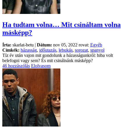
Ha tudtam volna… Mit csináltam volna
másképp?
Írta:
skarlat-betu |
Dátum:
nov 05, 2022 rovat:
Egyéb
Címkék:
házasság
,
időutazás
,
lebukás
,
sorozat
,
spanyol
Tíz év után vajon mit gondolunk a házasságunkról: hiba volt
belefogni vagy sem? És mit csinálnánk másképp?
46 hozzászólás
Elolvasom