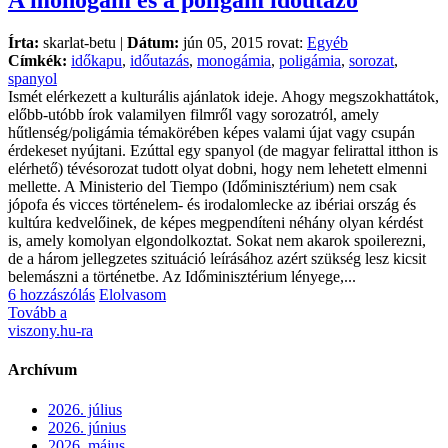
A monogám és a poligám időutazó
Írta:
skarlat-betu |
Dátum:
jún 05, 2015 rovat:
Egyéb
Címkék:
időkapu
,
időutazás
,
monogámia
,
poligámia
,
sorozat
,
spanyol
Ismét elérkezett a kulturális ajánlatok ideje. Ahogy megszokhattátok,
előbb-utóbb írok valamilyen filmről vagy sorozatról, amely
hűtlenség/poligámia témakörében képes valami újat vagy csupán
érdekeset nyújtani. Ezúttal egy spanyol (de magyar felirattal itthon is
elérhető) tévésorozat tudott olyat dobni, hogy nem lehetett elmenni
mellette. A Ministerio del Tiempo (Időminisztérium) nem csak
jópofa és vicces történelem- és irodalomlecke az ibériai ország és
kultúra kedvelőinek, de képes megpendíteni néhány olyan kérdést
is, amely komolyan elgondolkoztat. Sokat nem akarok spoilerezni,
de a három jellegzetes szituáció leírásához azért szükség lesz kicsit
belemászni a történetbe. Az Időminisztérium lényege,...
6 hozzászólás
Elolvasom
Tovább a
viszony.hu-ra
Archívum
2026. július
2026. június
2026. május