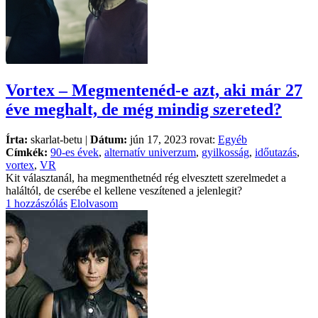
Vortex – Megmentenéd-e azt, aki már 27
éve meghalt, de még mindig szereted?
Írta:
skarlat-betu |
Dátum:
jún 17, 2023 rovat:
Egyéb
Címkék:
90-es évek
,
alternatív univerzum
,
gyilkosság
,
időutazás
,
vortex
,
VR
Kit választanál, ha megmenthetnéd rég elvesztett szerelmedet a
haláltól, de cserébe el kellene veszítened a jelenlegit?
1 hozzászólás
Elolvasom