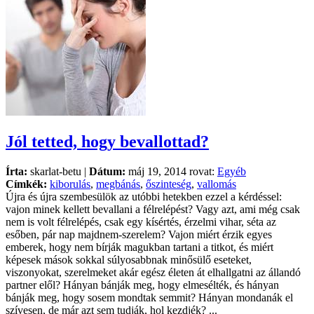
Jól tetted, hogy bevallottad?
Írta:
skarlat-betu |
Dátum:
máj 19, 2014 rovat:
Egyéb
Címkék:
kiborulás
,
megbánás
,
őszinteség
,
vallomás
Újra és újra szembesülök az utóbbi hetekben ezzel a kérdéssel:
vajon minek kellett bevallani a félrelépést? Vagy azt, ami még csak
nem is volt félrelépés, csak egy kísértés, érzelmi vihar, séta az
esőben, pár nap majdnem-szerelem? Vajon miért érzik egyes
emberek, hogy nem bírják magukban tartani a titkot, és miért
képesek mások sokkal súlyosabbnak minősülő eseteket,
viszonyokat, szerelmeket akár egész életen át elhallgatni az állandó
partner elől? Hányan bánják meg, hogy elmesélték, és hányan
bánják meg, hogy sosem mondtak semmit? Hányan mondanák el
szívesen, de már azt sem tudják, hol kezdjék? ...