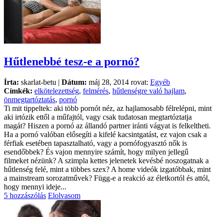
Hűtlenebbé tesz-e a pornó?
Írta:
skarlat-betu |
Dátum:
máj 28, 2014 rovat:
Egyéb
Címkék:
elkötelezettség
,
felmérés
,
hűtlenségre való hajlam
,
önmegtartóztatás
,
pornó
Ti mit tippeltek: aki több pornót néz, az hajlamosabb félrelépni, mint
aki irtózik ettől a műfajtól, vagy csak tudatosan megtartóztatja
magát? Hiszen a pornó az állandó partner iránti vágyat is felkeltheti.
Ha a pornó valóban elősegíti a kifelé kacsintgatást, ez vajon csak a
férfiak esetében tapasztalható, vagy a pornófogyasztó nők is
esendőbbek? És vajon mennyire számít, hogy milyen jellegű
filmeket nézünk? A szimpla kettes jelenetek kevésbé noszogatnak a
hűtlenség felé, mint a többes szex? A home videók izgatóbbak, mint
a mainstream sorozatművek? Függ-e a reakció az életkortól és attól,
hogy mennyi ideje...
5 hozzászólás
Elolvasom