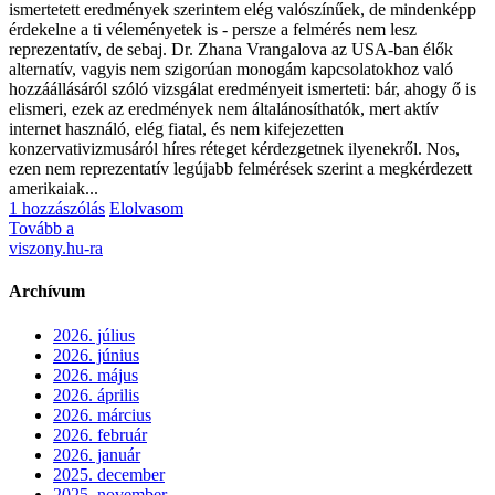
ismertetett eredmények szerintem elég valószínűek, de mindenképp
érdekelne a ti véleményetek is - persze a felmérés nem lesz
reprezentatív, de sebaj. Dr. Zhana Vrangalova az USA-ban élők
alternatív, vagyis nem szigorúan monogám kapcsolatokhoz való
hozzáállásáról szóló vizsgálat eredményeit ismerteti: bár, ahogy ő is
elismeri, ezek az eredmények nem általánosíthatók, mert aktív
internet használó, elég fiatal, és nem kifejezetten
konzervativizmusáról híres réteget kérdezgetnek ilyenekről. Nos,
ezen nem reprezentatív legújabb felmérések szerint a megkérdezett
amerikaiak...
1 hozzászólás
Elolvasom
Tovább a
viszony.hu-ra
Archívum
2026. július
2026. június
2026. május
2026. április
2026. március
2026. február
2026. január
2025. december
2025. november