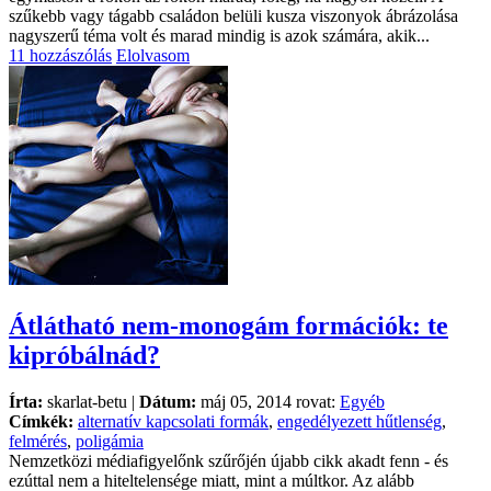
szűkebb vagy tágabb családon belüli kusza viszonyok ábrázolása
nagyszerű téma volt és marad mindig is azok számára, akik...
11 hozzászólás
Elolvasom
Átlátható nem-monogám formációk: te
kipróbálnád?
Írta:
skarlat-betu |
Dátum:
máj 05, 2014 rovat:
Egyéb
Címkék:
alternatív kapcsolati formák
,
engedélyezett hűtlenség
,
felmérés
,
poligámia
Nemzetközi médiafigyelőnk szűrőjén újabb cikk akadt fenn - és
ezúttal nem a hiteltelensége miatt, mint a múltkor. Az alább