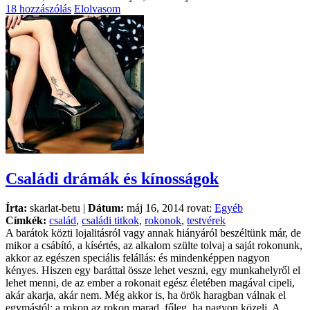
18 hozzászólás
Elolvasom
Családi drámák és kínosságok
Írta:
skarlat-betu |
Dátum:
máj 16, 2014 rovat:
Egyéb
Címkék:
család
,
családi titkok
,
rokonok
,
testvérek
A barátok közti lojalitásról vagy annak hiányáról beszéltünk már, de
mikor a csábító, a kísértés, az alkalom szülte tolvaj a saját rokonunk,
akkor az egészen speciális felállás: és mindenképpen nagyon
kényes. Hiszen egy baráttal össze lehet veszni, egy munkahelyről el
lehet menni, de az ember a rokonait egész életében magával cipeli,
akár akarja, akár nem. Még akkor is, ha örök haragban válnak el
egymástól: a rokon az rokon marad, főleg, ha nagyon közeli. A