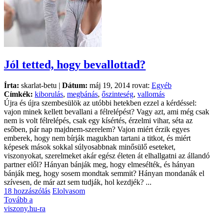
Jól tetted, hogy bevallottad?
Írta:
skarlat-betu |
Dátum:
máj 19, 2014 rovat:
Egyéb
Címkék:
kiborulás
,
megbánás
,
őszinteség
,
vallomás
Újra és újra szembesülök az utóbbi hetekben ezzel a kérdéssel:
vajon minek kellett bevallani a félrelépést? Vagy azt, ami még csak
nem is volt félrelépés, csak egy kísértés, érzelmi vihar, séta az
esőben, pár nap majdnem-szerelem? Vajon miért érzik egyes
emberek, hogy nem bírják magukban tartani a titkot, és miért
képesek mások sokkal súlyosabbnak minősülő eseteket,
viszonyokat, szerelmeket akár egész életen át elhallgatni az állandó
partner elől? Hányan bánják meg, hogy elmesélték, és hányan
bánják meg, hogy sosem mondtak semmit? Hányan mondanák el
szívesen, de már azt sem tudják, hol kezdjék? ...
18 hozzászólás
Elolvasom
Tovább a
viszony.hu-ra