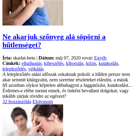
Ne akarjuk szőnyeg alá söpörni a
hűtlenséget?
Írta:
skarlat-betu |
Dátum:
máj 07, 2020 rovat:
Egyéb
Címkék:
elhallgatás
,
kibeszélés
,
kiborulás
,
krízis
,
kutakodás
,
lelepleződés
,
vájkálás
A lelepleződés utáni időszak sokaknak pokoli: a hűtlen persze nem
akar semmit kitárgyalni, nem szeretne részleteket elárulni, a másik
fél azonban olykor képtelen abbahagyni a faggatózást, kutakodást...
Érdemes-e elébe menni ennek, és önként bevallani dolgokat, vagy
inkább zárjuk rövidre az egészet?
32 hozzászólás
Elolvasom