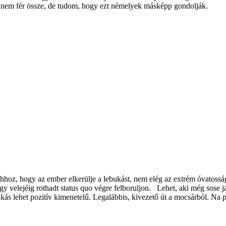
se nem fér össze, de tudom, hogy ezt némelyek másképp gondolják.
hoz, hogy az ember elkerülje a lebukást, nem elég az extrém óvatosság
y velejéig rothadt status quo végre felboruljon. Lehet, aki még sose já
kás lehet pozitív kimenetelű. Legalábbis, kivezető út a mocsárból. Na p