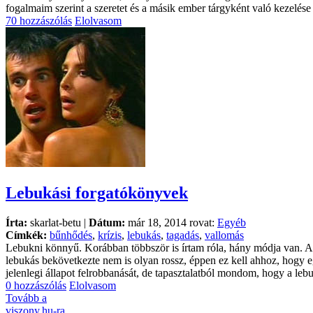
fogalmaim szerint a szeretet és a másik ember tárgyként való kezelé
70 hozzászólás
Elolvasom
Lebukási forgatókönyvek
Írta:
skarlat-betu |
Dátum:
már 18, 2014 rovat:
Egyéb
Címkék:
bűnhődés
,
krízis
,
lebukás
,
tagadás
,
vallomás
Lebukni könnyű. Korábban többször is írtam róla, hány módja van. Ah
lebukás bekövetkezte nem is olyan rossz, éppen ez kell ahhoz, hogy eg
jelenlegi állapot felrobbanását, de tapasztalatból mondom, hogy a lebu
0 hozzászólás
Elolvasom
Tovább a
viszony.hu-ra