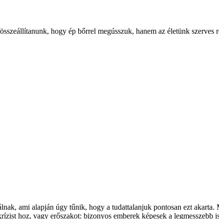
l összeállítanunk, hogy ép bőrrel megússzuk, hanem az életünk szerves 
nak, ami alapján úgy tűnik, hogy a tudattalanjuk pontosan ezt akarta.
krízist hoz, vagy erőszakot: bizonyos emberek képesek a legmesszebb is 