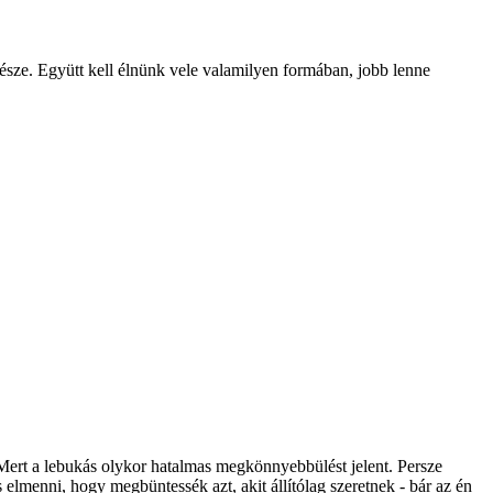
része. Együtt kell élnünk vele valamilyen formában, jobb lenne
 Mert a lebukás olykor hatalmas megkönnyebbülést jelent. Persze
elmenni, hogy megbüntessék azt, akit állítólag szeretnek - bár az én