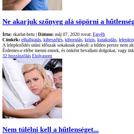
Ne akarjuk szőnyeg alá söpörni a hűtlensé
Írta:
skarlat-betu |
Dátum:
máj 07, 2020 rovat:
Egyéb
Címkék:
elhallgatás
,
kibeszélés
,
kiborulás
,
krízis
,
kutakodás
,
leleple
A lelepleződés utáni időszak sokaknak pokoli: a hűtlen persze nem aka
Érdemes-e elébe menni ennek, és önként bevallani dolgokat, vagy ink
32 hozzászólás
Elolvasom
Nem túlélni kell a hűtlenséget...