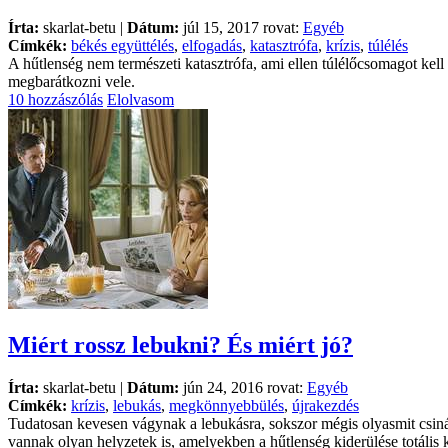
Írta:
skarlat-betu |
Dátum:
júl 15, 2017 rovat:
Egyéb
Címkék:
békés együttélés
,
elfogadás
,
katasztrófa
,
krízis
,
túlélés
A hűtlenség nem természeti katasztrófa, ami ellen túlélőcsomagot kel
megbarátkozni vele.
10 hozzászólás
Elolvasom
Miért rossz lebukni? És miért jó?
Írta:
skarlat-betu |
Dátum:
jún 24, 2016 rovat:
Egyéb
Címkék:
krízis
,
lebukás
,
megkönnyebbülés
,
újrakezdés
Tudatosan kevesen vágynak a lebukásra, sokszor mégis olyasmit csinál
vannak olyan helyzetek is, amelyekben a hűtlenség kiderülése totális 