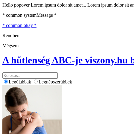
Hello popover Lorem ipsum dolor sit amet... Lorem ipsum dolor sit ame
* common.systemMessage *
* common.okay *
Rendben
Mégsem
A hűtlenség ABC-je
viszony.hu 
Legújabbak
Legnépszerűbbek