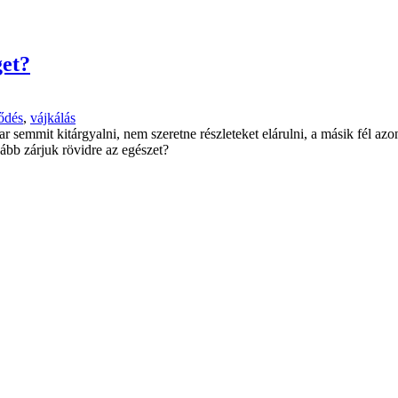
get?
ződés
,
vájkálás
r semmit kitárgyalni, nem szeretne részleteket elárulni, a másik fél az
ább zárjuk rövidre az egészet?