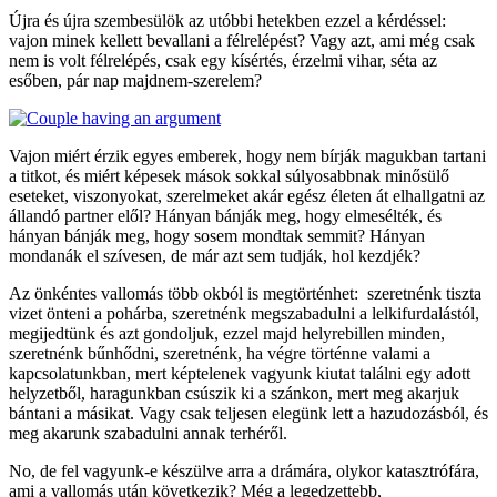
Újra és újra szembesülök az utóbbi hetekben ezzel a kérdéssel:
vajon minek kellett bevallani a félrelépést? Vagy azt, ami még csak
nem is volt félrelépés, csak egy kísértés, érzelmi vihar, séta az
esőben, pár nap majdnem-szerelem?
Vajon miért érzik egyes emberek, hogy nem bírják magukban tartani
a titkot, és miért képesek mások sokkal súlyosabbnak minősülő
eseteket, viszonyokat, szerelmeket akár egész életen át elhallgatni az
állandó partner elől? Hányan bánják meg, hogy elmesélték, és
hányan bánják meg, hogy sosem mondtak semmit? Hányan
mondanák el szívesen, de már azt sem tudják, hol kezdjék?
Az önkéntes vallomás több okból is megtörténhet: szeretnénk tiszta
vizet önteni a pohárba, szeretnénk megszabadulni a lelkifurdalástól,
megijedtünk és azt gondoljuk, ezzel majd helyrebillen minden,
szeretnénk bűnhődni, szeretnénk, ha végre történne valami a
kapcsolatunkban, mert képtelenek vagyunk kiutat találni egy adott
helyzetből, haragunkban csúszik ki a szánkon, mert meg akarjuk
bántani a másikat. Vagy csak teljesen elegünk lett a hazudozásból, és
meg akarunk szabadulni annak terhéről.
No, de fel vagyunk-e készülve arra a drámára, olykor katasztrófára,
ami a vallomás után következik? Még a legedzettebb,