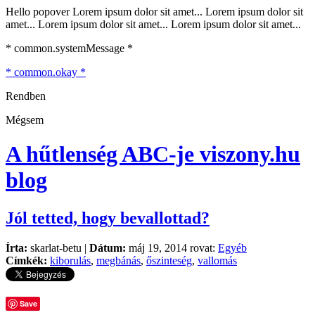
Hello popover Lorem ipsum dolor sit amet... Lorem ipsum dolor sit
amet... Lorem ipsum dolor sit amet... Lorem ipsum dolor sit amet...
* common.systemMessage *
* common.okay *
Rendben
Mégsem
A hűtlenség ABC-je
viszony.hu
blog
Jól tetted, hogy bevallottad?
Írta:
skarlat-betu |
Dátum:
máj 19, 2014 rovat:
Egyéb
Címkék:
kiborulás
,
megbánás
,
őszinteség
,
vallomás
Save