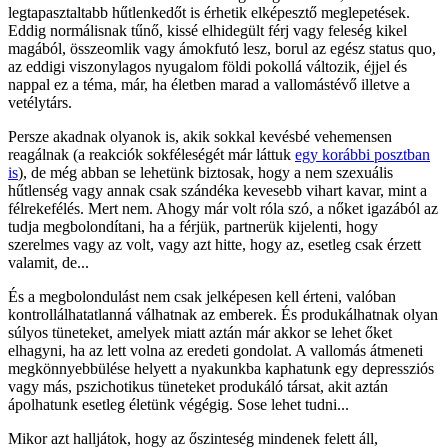
legtapasztaltabb hűtlenkedőt is érhetik elképesztő meglepetések.
Eddig normálisnak tűnő, kissé elhidegült férj vagy feleség kikel
magából, összeomlik vagy ámokfutó lesz, borul az egész status quo,
az eddigi viszonylagos nyugalom földi pokollá változik, éjjel és
nappal ez a téma, már, ha életben marad a vallomástévő illetve a
vetélytárs.
Persze akadnak olyanok is, akik sokkal kevésbé vehemensen
reagálnak (a reakciók sokféleségét már láttuk
egy korábbi posztban
is
), de még abban se lehetünk biztosak, hogy a nem szexuális
hűtlenség vagy annak csak szándéka kevesebb vihart kavar, mint a
félrekefélés. Mert nem. Ahogy már volt róla szó, a nőket igazából az
tudja megbolondítani, ha a férjük, partnerük kijelenti, hogy
szerelmes vagy az volt, vagy azt hitte, hogy az, esetleg csak érzett
valamit, de...
És a megbolondulást nem csak jelképesen kell érteni, valóban
kontrollálhatatlanná válhatnak az emberek. És produkálhatnak olyan
súlyos tüneteket, amelyek miatt aztán már akkor se lehet őket
elhagyni, ha az lett volna az eredeti gondolat. A vallomás átmeneti
megkönnyebbülése helyett a nyakunkba kaphatunk egy depressziós
vagy más, pszichotikus tüneteket produkáló társat, akit aztán
ápolhatunk esetleg életünk végégig. Sose lehet tudni...
Mikor azt halljátok, hogy az őszinteség mindenek felett áll,