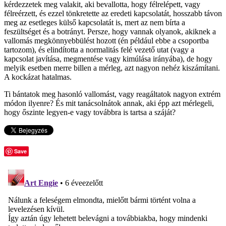
kérdezzetek meg valakit, aki bevallotta, hogy félrelépett, vagy
félreérzett, és ezzel tönkretette az eredeti kapcsolatát, hosszabb távon
meg az esetleges külső kapcsolatát is, mert az nem bírta a
feszültséget és a botrányt. Persze, hogy vannak olyanok, akiknek a
vallomás megkönnyebbülést hozott (én például ebbe a csoportba
tartozom), és elindította a normalitás felé vezető utat (vagy a
kapcsolat javítása, megmentése vagy kimúlása irányába), de hogy
melyik esetben merre billen a mérleg, azt nagyon nehéz kiszámítani.
A kockázat hatalmas.
Ti bántatok meg hasonló vallomást, vagy reagáltatok nagyon extrém
módon ilyenre? És mit tanácsolnátok annak, aki épp azt mérlegeli,
hogy őszinte legyen-e vagy továbbra is tartsa a száját?
Save