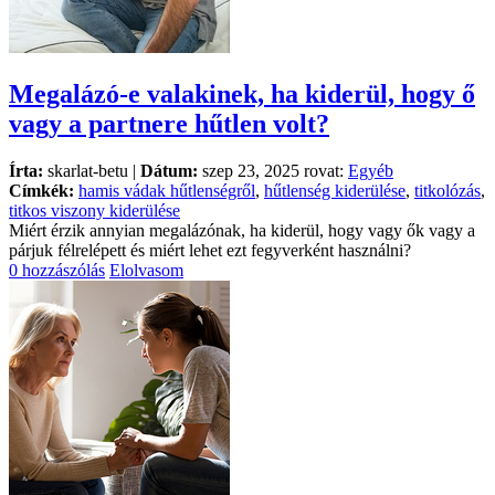
Megalázó-e valakinek, ha kiderül, hogy ő
vagy a partnere hűtlen volt?
Írta:
skarlat-betu |
Dátum:
szep 23, 2025 rovat:
Egyéb
Címkék:
hamis vádak hűtlenségről
,
hűtlenség kiderülése
,
titkolózás
,
titkos viszony kiderülése
Miért érzik annyian megalázónak, ha kiderül, hogy vagy ők vagy a
párjuk félrelépett és miért lehet ezt fegyverként használni?
0 hozzászólás
Elolvasom