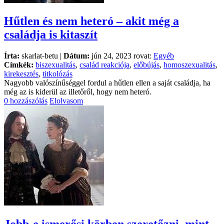
Hűtlen és nem heteró – akit még a
családja is kitaszít
Írta:
skarlat-betu |
Dátum:
jún 24, 2023 rovat:
Egyéb
Címkék:
biszexualitás
,
család reakciója
,
előbújás
,
homoszexualitás
,
kirekesztés
,
titkolózás
Nagyobb valószínűséggel fordul a hűtlen ellen a saját családja, ha
még az is kiderül az illetőről, hogy nem heteró.
0 hozzászólás
Elolvasom