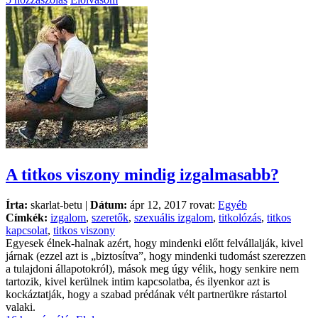
A titkos viszony mindig izgalmasabb?
Írta:
skarlat-betu |
Dátum:
ápr 12, 2017 rovat:
Egyéb
Címkék:
izgalom
,
szeretők
,
szexuális izgalom
,
titkolózás
,
titkos
kapcsolat
,
titkos viszony
Egyesek élnek-halnak azért, hogy mindenki előtt felvállalják, kivel
járnak (ezzel azt is „biztosítva”, hogy mindenki tudomást szerezzen
a tulajdoni állapotokról), mások meg úgy vélik, hogy senkire nem
tartozik, kivel kerülnek intim kapcsolatba, és ilyenkor azt is
kockáztatják, hogy a szabad prédának vélt partnerükre rástartol
valaki.