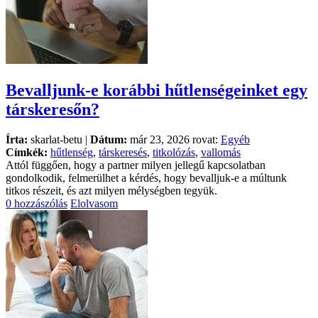
Bevalljunk-e korábbi hűtlenségeinket egy
társkeresőn?
Írta:
skarlat-betu |
Dátum:
már 23, 2026 rovat:
Egyéb
Címkék:
hűtlenség
,
társkeresés
,
titkolózás
,
vallomás
Attól függően, hogy a partner milyen jellegű kapcsolatban
gondolkodik, felmerülhet a kérdés, hogy bevalljuk-e a múltunk
titkos részeit, és azt milyen mélységben tegyük.
0 hozzászólás
Elolvasom