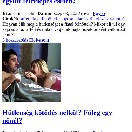
együtt félrelépés esetén?
Írta:
skarlat-betu |
Dátum:
szep 03, 2022 rovat:
Egyéb
Címkék:
affér
,
fiatal felnőttek
,
kapcsolattartás
,
titkolózás
,
vallomás
Hogyan élik meg a hűtlenséget a fiatal felnőttek? Mikor éli túl egy
kapcsolat az affért és mikor vagyunk hajlamosak önként vallomást
tenni?
3 hozzászólás
Elolvasom
Hűtlenség kötődés nélkül? Főleg egy
nőnél?