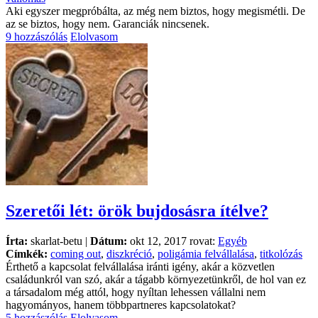
Aki egyszer megpróbálta, az még nem biztos, hogy megismétli. De
az se biztos, hogy nem. Garanciák nincsenek.
9 hozzászólás
Elolvasom
Szeretői lét: örök bujdosásra ítélve?
Írta:
skarlat-betu |
Dátum:
okt 12, 2017 rovat:
Egyéb
Címkék:
coming out
,
diszkréció
,
poligámia felvállalása
,
titkolózás
Érthető a kapcsolat felvállalása iránti igény, akár a közvetlen
családunkról van szó, akár a tágabb környezetünkről, de hol van ez
a társadalom még attól, hogy nyíltan lehessen vállalni nem
hagyományos, hanem többpartneres kapcsolatokat?
5 hozzászólás
Elolvasom