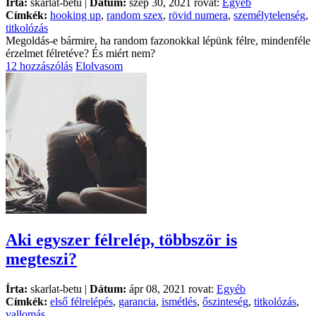
Írta:
skarlat-betu |
Dátum:
szep 30, 2021 rovat:
Egyéb
Címkék:
hooking up
,
random szex
,
rövid numera
,
személytelenség
,
titkolózás
Megoldás-e bármire, ha random fazonokkal lépünk félre, mindenféle
érzelmet félretéve? És miért nem?
12 hozzászólás
Elolvasom
Aki egyszer félrelép, többször is
megteszi?
Írta:
skarlat-betu |
Dátum:
ápr 08, 2021 rovat:
Egyéb
Címkék:
első félrelépés
,
garancia
,
ismétlés
,
őszinteség
,
titkolózás
,
vallomás