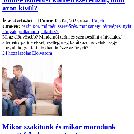
Jobb-e ismerősi körben szeretőzni, mint
azon kívül?
Írta:
skarlat-betu |
Dátum:
feb 04, 2023 rovat:
Egyéb
Címkék:
baráti kör
,
múltbéli szeretőzés
,
munkahelyi félrelépés
,
nyílt
kártyák
,
poliamoria
,
titkolózás
Mi az előnyösebb? Mindenről tudni és szembesülni a hivatalos/
alternatív partnerekkel, esetleg még barátkozni is velük, vagy
hagyni, hogy ki-ki titokban intézze az ügyeit?
24 hozzászólás
Elolvasom
Mikor szakítunk és mikor maradunk