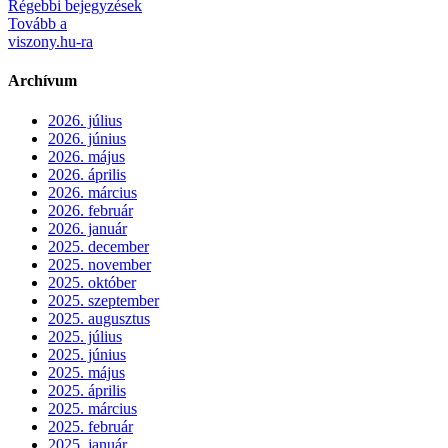
Régebbi bejegyzések
Tovább a
viszony.hu-ra
Archívum
2026. július
2026. június
2026. május
2026. április
2026. március
2026. február
2026. január
2025. december
2025. november
2025. október
2025. szeptember
2025. augusztus
2025. július
2025. június
2025. május
2025. április
2025. március
2025. február
2025. január