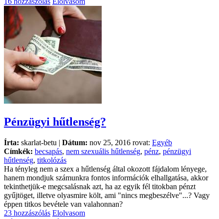
16 hozzászólás
Elolvasom
Pénzügyi hűtlenség?
Írta:
skarlat-betu |
Dátum:
nov 25, 2016 rovat:
Egyéb
Címkék:
becsapás
,
nem szexuális hűtlenség
,
pénz
,
pénzügyi
hűtlenség
,
titkolózás
Ha tényleg nem a szex a hűtlenség által okozott fájdalom lényege,
hanem mondjuk számunkra fontos információk elhallgatása, akkor
tekinthetjük-e megcsalásnak azt, ha az egyik fél titokban pénzt
gyűjtöget, illetve olyasmire költ, ami "nincs megbeszélve"...? Vagy
éppen titkos bevétele van valahonnan?
23 hozzászólás
Elolvasom