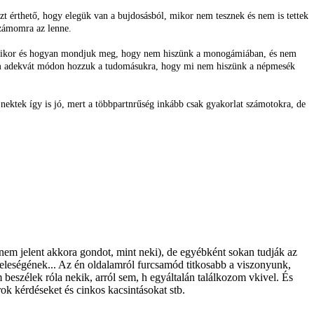
zt érthető, hogy elegük van a bujdosásból, mikor nem tesznek és nem is tettek
számomra az lenne.
knek mikor és hogyan mondjuk meg, hogy nem hiszünk a monogámiában, és nem
Ha nem adekvát módon hozzuk a tudomásukra, hogy mi nem hiszünk a népmesék
 nektek így is jó, mert a többpartnrűség inkább csak gyakorlat számotokra, de