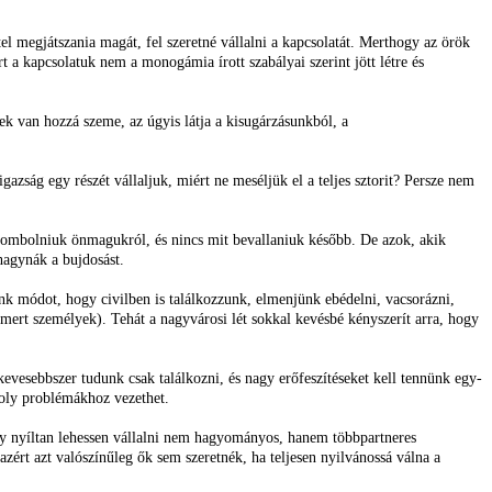
tel megjátszania magát, fel szeretné vállalni a kapcsolatát. Merthogy az örök
rt a kapcsolatuk nem a monogámia írott szabályai szerint jött létre és
 van hozzá szeme, az úgyis látja a kisugárzásunkból, a
igazság egy részét vállaljuk, miért ne meséljük el a teljes sztorit? Persze nem
erombolniuk önmagukról, és nincs mit bevallaniuk később. De azok, akik
hagynák a bujdosást.
unk módot, hogy civilben is találkozzunk, elmenjünk ebédelni, vacsorázni,
smert személyek). Tehát a nagyvárosi lét sokkal kevésbé kényszerít arra, hogy
vesebbszer tudunk csak találkozni, és nagy erőfeszítéseket kell tennünk egy-
moly problémákhoz vezethet.
hogy nyíltan lehessen vállalni nem hagyományos, hanem többpartneres
azért azt valószínűleg ők sem szeretnék, ha teljesen nyilvánossá válna a