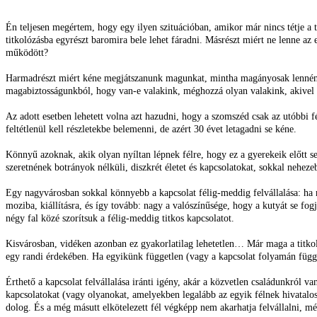
Én teljesen megértem, hogy egy ilyen szituációban, amikor már nincs tétje a ti
titkolózásba egyrészt baromira bele lehet fáradni. Másrészt miért ne lenne az e
működött?
Harmadrészt miért kéne megjátszanunk magunkat, mintha magányosak lennénk é
magabiztosságunkból, hogy van-e valakink, méghozzá olyan valakink, akivel 
Az adott esetben lehetett volna azt hazudni, hogy a szomszéd csak az utóbbi fél
feltétlenül kell részletekbe belemenni, de azért 30 évet letagadni se kéne.
Könnyű azoknak, akik olyan nyíltan lépnek félre, hogy ez a gyerekeik előtt 
szeretnének botrányok nélküli, diszkrét életet és kapcsolatokat, sokkal nehe
Egy nagyvárosban sokkal könnyebb a kapcsolat félig-meddig felvállalása: ha n
moziba, kiállításra, és így tovább: nagy a valószínűsége, hogy a kutyát se fo
négy fal közé szorítsuk a félig-meddig titkos kapcsolatot.
Kisvárosban, vidéken azonban ez gyakorlatilag lehetetlen… Már maga a titkol
egy randi érdekében. Ha egyikünk független (vagy a kapcsolat folyamán függet
Érthető a kapcsolat felvállalása iránti igény, akár a közvetlen családunkról 
kapcsolatokat (vagy olyanokat, amelyekben legalább az egyik félnek hivatalosan
dolog. És a még másutt elkötelezett fél végképp nem akarhatja felvállalni, mé