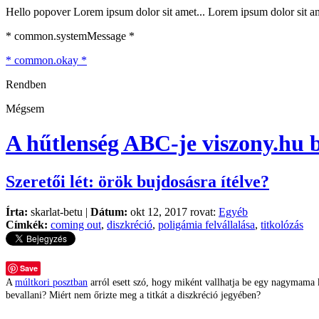
Hello popover Lorem ipsum dolor sit amet... Lorem ipsum dolor sit ame
* common.systemMessage *
* common.okay *
Rendben
Mégsem
A hűtlenség ABC-je
viszony.hu 
Szeretői lét: örök bujdosásra ítélve?
Írta:
skarlat-betu |
Dátum:
okt 12, 2017 rovat:
Egyéb
Címkék:
coming out
,
diszkréció
,
poligámia felvállalása
,
titkolózás
Save
A
múltkori posztban
arról esett szó, hogy miként vallhatja be egy nagymama ko
bevallani? Miért nem őrizte meg a titkát a diszkréció jegyében?