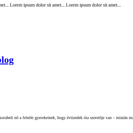
t... Lorem ipsum dolor sit amet... Lorem ipsum dolor sit amet...
blog
rabeli nő a felnőtt gyerekeinek, hogy évtizedek óta szeretője van – miután már