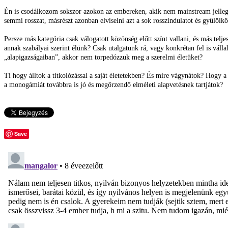
Én is csodálkozom sokszor azokon az embereken, akik nem mainstream jellegű é
semmi rosszat, másrészt azonban elviselni azt a sok rosszindulatot és gyűlöl
Persze más kategória csak válogatott közönség előtt színt vallani, és más t
annak szabályai szerint élünk? Csak utalgatunk rá, vagy konkrétan fel is vá
„alapigazságaiban”, akkor nem torpedózzuk meg a szerelmi életüket?
Ti hogy álltok a titkolózással a saját életetekben? És mire vágynátok? Hogy 
a monogámiát továbbra is jó és megőrzendő elméleti alapvetésnek tartjátok?
Save