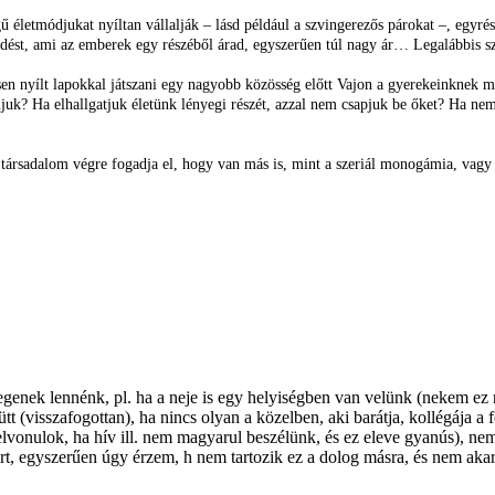
letmódjukat nyíltan vállalják – lásd például a szvingerezős párokat –, egyrés
ködést, ami az emberek egy részéből árad, egyszerűen túl nagy ár… Legalábbis 
eljesen nyílt lapokkal játszani egy nagyobb közösség előtt Vajon a gyerekein
llaljuk? Ha elhallgatjuk életünk lényegi részét, azzal nem csapjuk be őket? 
a társadalom végre fogadja el, hogy van más is, mint a szeriál monogámia, vagy