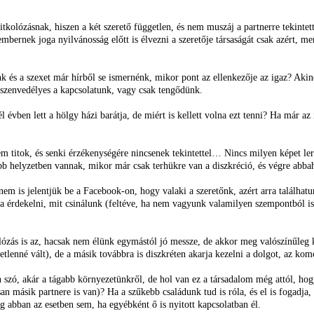
tkolózásnak, hiszen a két szerető független, és nem muszáj a partnerre tekintet
mbernek joga nyilvánosság előtt is élvezni a szeretője társaságát csak azért, me
s a szexet már hírből se ismernénk, mikor pont az ellenkezője az igaz? Akinek
szenvedélyes a kapcsolatunk, vagy csak tengődünk.
 évben lett a hölgy házi barátja, de miért is kellett volna ezt tenni? Ha már az 
sem titok, és senki érzékenységére nincsenek tekintettel… Nincs milyen képet l
zebb helyzetben vannak, mikor már csak terhükre van a diszkréció, és végre abba
em is jelentjük be a Facebook-on, hogy valaki a szeretőnk, azért arra találhat
gja érdekelni, mit csinálunk (feltéve, ha nem vagyunk valamilyen szempontból i
ózás is az, hacsak nem élünk egymástól jó messze, de akkor meg valószínűleg ke
lenné vált), de a másik továbbra is diszkréten akarja kezelni a dolgot, az ko
van szó, akár a tágabb környezetünkről, de hol van ez a társadalom még attól, 
 másik partnere is van)? Ha a szűkebb családunk tud is róla, és el is fogadja, 
g abban az esetben sem, ha egyébként ő is nyitott kapcsolatban él.