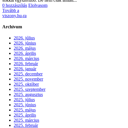
sokkal egyszerűbb. De nem csak amiatt...
0 hozzászólás
Elolvasom
Tovább a
viszony.hu-ra
Archívum
2026. július
2026. június
2026. május
2026. április
2026. március
2026. február
2026. január
2025. december
2025. november
2025. október
2025. szeptember
2025. augusztus
2025. július
2025. június
2025. május
2025. április
2025. március
2025. február