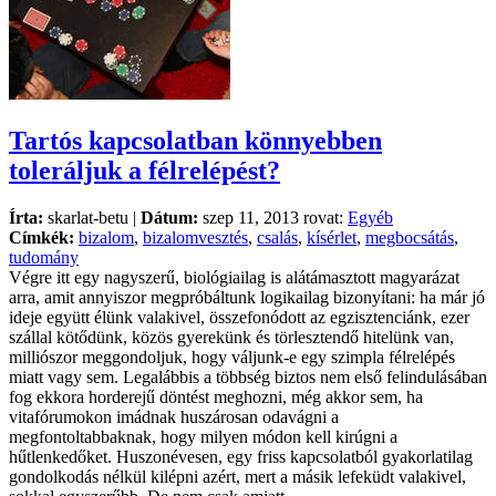
Tartós kapcsolatban könnyebben
toleráljuk a félrelépést?
Írta:
skarlat-betu |
Dátum:
szep 11, 2013 rovat:
Egyéb
Címkék:
bizalom
,
bizalomvesztés
,
csalás
,
kísérlet
,
megbocsátás
,
tudomány
Végre itt egy nagyszerű, biológiailag is alátámasztott magyarázat
arra, amit annyiszor megpróbáltunk logikailag bizonyítani: ha már jó
ideje együtt élünk valakivel, összefonódott az egzisztenciánk, ezer
szállal kötődünk, közös gyerekünk és törlesztendő hitelünk van,
milliószor meggondoljuk, hogy váljunk-e egy szimpla félrelépés
miatt vagy sem. Legalábbis a többség biztos nem első felindulásában
fog ekkora horderejű döntést meghozni, még akkor sem, ha
vitafórumokon imádnak huszárosan odavágni a
megfontoltabbaknak, hogy milyen módon kell kirúgni a
hűtlenkedőket. Huszonévesen, egy friss kapcsolatból gyakorlatilag
gondolkodás nélkül kilépni azért, mert a másik lefeküdt valakivel,