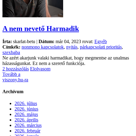
A nem nevető Harmadik
Írta:
skarlat-betu |
Dátum:
már 04, 2023 rovat:
Egyéb
Címkék:
nonmono kapcsolatok
,
nyitás
,
párkapcsolati prioritás
,
szexbaba
Ne azért akarjunk valaki harmadikat, hogy megmentse az unalmas
házasságunkat. Ez nem a szerető funkciója.
2 hozzászólás
Elolvasom
Tovább a
viszony.hu-ra
Archívum
2026. július
2026. június
2026. május
2026. április
2026. március
2026. február