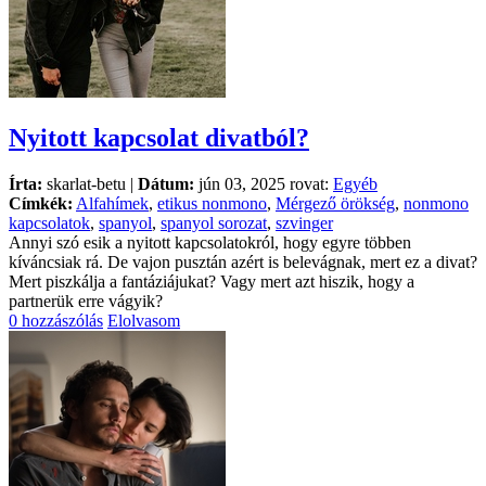
Nyitott kapcsolat divatból?
Írta:
skarlat-betu |
Dátum:
jún 03, 2025 rovat:
Egyéb
Címkék:
Alfahímek
,
etikus nonmono
,
Mérgező örökség
,
nonmono
kapcsolatok
,
spanyol
,
spanyol sorozat
,
szvinger
Annyi szó esik a nyitott kapcsolatokról, hogy egyre többen
kíváncsiak rá. De vajon pusztán azért is belevágnak, mert ez a divat?
Mert piszkálja a fantáziájukat? Vagy mert azt hiszik, hogy a
partnerük erre vágyik?
0 hozzászólás
Elolvasom