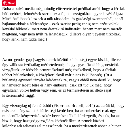
Save
Noha a bulvármédia még mindig előszeretettel prédikál arról, hogy a férfiak
hűtlenebbek, felmérések szerint ez a fejlett országokban egyre kevésbé igaz.
Minél önállóbbak lesznek a nők társadalmi és gazdasági szempontból, annál
hajlamosabbak a hűtlenségre – ezek szerint pedig eddig nem azért voltak
kevésbé hűtlenek, mert nem éreztek rá indíttatást, hanem mert nem merték
megtenni, vagy nem nyílt rá lehetőségük. (Illetve olyan ügyesen titkolták,
hogy senki nem tudta meg.)
Az ún. gender gap (vagyis nemek közötti különbség) egyre kisebb, illetve
úgy válik statisztikailag mérhetetlenné, ahogy egyre fiatalabb generációkat
vizsgálunk: az idősebb nemzedékeknél még érzékelhető, hogy a férfiak
többet hűtlenkedtek, a középkorúaknál már nincs is különbség. (Itt a
hűtlenség egyszerű tényére kérdeznek rá, vagyis ebből nem derül ki, hogy
ki hányszor lépett félre és hány emberrel, csak azt tudjuk meg, hogy
egyáltalán volt-e hűtlen vagy sem, és ez természetesen az illető saját
kritériumaitól függ).
Egy viszonylag új felmérésből (Fisher and Brunell, 2014) az derült ki, hogy
más eredmény születik hűtlenségi kérdésben, ha az embereket csak úgy,
mindenféle kényszerítő eszköz bevetése nélkül kérdezgetik, és más, ha azt
hiszik, hogy hazugságvizsgálóra kötötték őket. A nemek közötti
különbségek teljességgel megszűnnek, ha a megkérdezettek abban a hitben