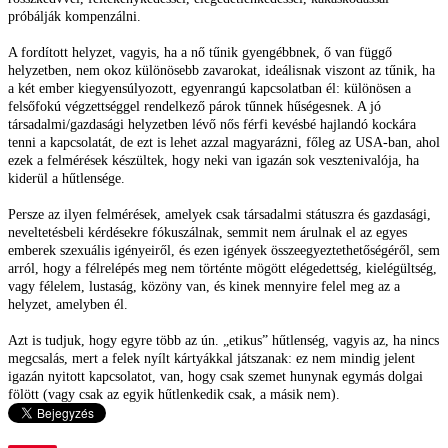
próbálják kompenzálni.
A fordított helyzet, vagyis, ha a nő tűnik gyengébbnek, ő van függő
helyzetben, nem okoz különösebb zavarokat, ideálisnak viszont az tűnik, ha
a két ember kiegyensúlyozott, egyenrangú kapcsolatban él: különösen a
felsőfokú végzettséggel rendelkező párok tűnnek hűségesnek. A jó
társadalmi/gazdasági helyzetben lévő nős férfi kevésbé hajlandó kockára
tenni a kapcsolatát, de ezt is lehet azzal magyarázni, főleg az USA-ban, ahol
ezek a felmérések készültek, hogy neki van igazán sok vesztenivalója, ha
kiderül a hűtlensége.
Persze az ilyen felmérések, amelyek csak társadalmi státuszra és gazdasági,
neveltetésbeli kérdésekre fókuszálnak, semmit nem árulnak el az egyes
emberek szexuális igényeiről, és ezen igények összeegyeztethetőségéről, sem
arról, hogy a félrelépés meg nem történte mögött elégedettség, kielégültség,
vagy félelem, lustaság, közöny van, és kinek mennyire felel meg az a
helyzet, amelyben él.
Azt is tudjuk, hogy egyre több az ún. „etikus” hűtlenség, vagyis az, ha nincs
megcsalás, mert a felek nyílt kártyákkal játszanak: ez nem mindig jelent
igazán nyitott kapcsolatot, van, hogy csak szemet hunynak egymás dolgai
fölött (vagy csak az egyik hűtlenkedik csak, a másik nem).