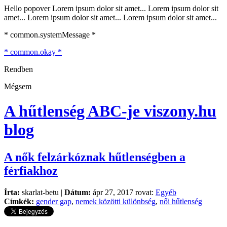
Hello popover Lorem ipsum dolor sit amet... Lorem ipsum dolor sit
amet... Lorem ipsum dolor sit amet... Lorem ipsum dolor sit amet...
* common.systemMessage *
* common.okay *
Rendben
Mégsem
A hűtlenség ABC-je
viszony.hu
blog
A nők felzárkóznak hűtlenségben a
férfiakhoz
Írta:
skarlat-betu |
Dátum:
ápr 27, 2017 rovat:
Egyéb
Címkék:
gender gap
,
nemek közötti különbség
,
női hűtlenség