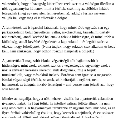
válaszolnak, hogy a hazugság kiderülhet: ezek szerint a valóságot illetően a
nők ugyanannyira hűtlenek, mint a férfiak, csak míg az előbbiek inkább
letagadják (még egy névtelen felmérésben is), addig a férfiak szívesen
vallják be, vagy még el is túlozzák a dolgot.
A felmérések azt is igazolni látszanak, hogy minél több egyezés van egy
párkapcsolaton belül (neveltetés, vallás, iskolázottság, társadalmi osztály
tekintetében), annál kevésbé hajlanak a felek a hűtlenségre, és minél több a
különbség, annál kevésbé elégedettek a kapcsolattal – és legtöbbször ez
okozza, hogy félrelépnek. (Noha tudjuk, hogy sokszor csak alkalom és kedv
kell, nem szükséges, hogy otthon rosszul menjenek a dolgok.)
A partnerüknél magasabb iskolai végzettségű nők hajlamosabbak
hűtlenségre, mint azok, akiknek azonos a végzettségük, ugyanúgy azok a
nők is szívesen keresnek szeretőt, akik dolgoznak, míg a férjük
munkanélküli, vagy más okból inaktív. Fordítva nem igaz: se a magasabb
iskolai végzettségű férfiak, se azok, akik eltartják a nejüket, nem
hajlamosak az átlagnál inkább félrelépni – ami persze nem jelenti azt, hogy
sose tennék.
Mindez azt sugallja, hogy a nők nehezen viselik, ha a partnerük valamiben
gyengébb náluk, ha függ tőlük, ha intellektuálisan fölötte állnak, ha nem
elég ambiciózus. A hagyományos férfiképbe ez ugyanis nem illik bele, és az
ilyen férfiak valószínűleg érzik is, hogy kevesek a nejüknek, és ezt sokszor
rosszkedvvel, féltékenykedéssel, elégedetlenkedéssel, kakaskodással