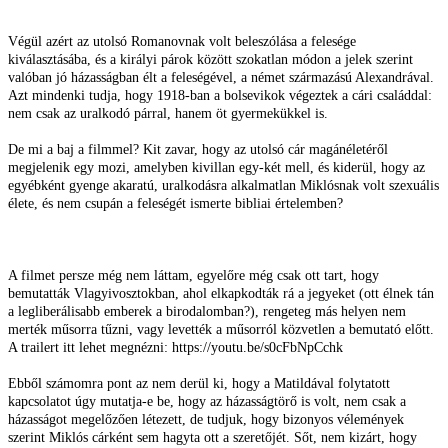
Végül azért az utolsó Romanovnak volt beleszólása a felesége
kiválasztásába, és a királyi párok között szokatlan módon a jelek szerint
valóban jó házasságban élt a feleségével, a német származású Alexandrával.
Azt mindenki tudja, hogy 1918-ban a bolsevikok végeztek a cári családdal:
nem csak az uralkodó párral, hanem öt gyermekükkel is.
De mi a baj a filmmel? Kit zavar, hogy az utolsó cár magánéletéről
megjelenik egy mozi, amelyben kivillan egy-két mell, és kiderül, hogy az
egyébként gyenge akaratú, uralkodásra alkalmatlan Miklósnak volt szexuális
élete, és nem csupán a feleségét ismerte bibliai értelemben?
A filmet persze még nem láttam, egyelőre még csak ott tart, hogy
bemutatták Vlagyivosztokban, ahol elkapkodták rá a jegyeket (ott élnek tán
a legliberálisabb emberek a birodalomban?), rengeteg más helyen nem
merték műsorra tűzni, vagy levették a műsorról közvetlen a bemutató előtt.
A trailert itt lehet megnézni: https://youtu.be/s0cFbNpCchk
Ebből számomra pont az nem derül ki, hogy a Matildával folytatott
kapcsolatot úgy mutatja-e be, hogy az házasságtörő is volt, nem csak a
házasságot megelőzően létezett, de tudjuk, hogy bizonyos vélemények
szerint Miklós cárként sem hagyta ott a szeretőjét. Sőt, nem kizárt, hogy