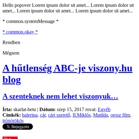
Hello popover Lorem ipsum dolor sit amet... Lorem ipsum dolor sit
amet... Lorem ipsum dolor sit amet... Lorem ipsum dolor sit amet...
* common.systemMessage *
* common.okay *
Rendben
Mégsem
A hűtlenség ABC-je
viszony.hu
blog
A szenteknek nem lehet viszonyuk…
Írta:
skarlat-betu |
Dátum:
szep 15, 2017 rovat:
Egyéb
Címkék:
balerina
,
cár
,
cári szerető
,
II.Miklós
,
Matilda
,
orosz film
,
trónörökös