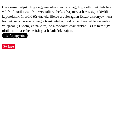
Csak remélhetjük, hogy egyszer olyan lesz a világ, hogy eltűnnek belőle a
vallási fanatikusok, és a szexualitás ábrázolása, meg a házasságon kívüli
kapcsolatokról szóló történetek, illetve a valóságban létező viszonyok nem
lesznek senki számára megbotránkoztatók, csak az emberi lét természetes
velejárói. (Tudom, ez naivitás, de álmodozni csak szabad...) De nem úgy
tűnik, mintha ebbe az irányba haladnánk, sajnos.
Save