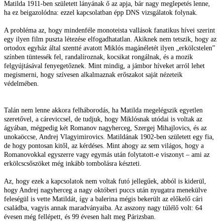
Matilda 1911-ben született lányának ő az apja, bár nagy meglepetés lenne,
ha ez beigazolódna: ezzel kapcsolatban épp DNS vizsgálatok folynak.
A probléma az, hogy mindenféle monoteista vallások fanatikus hívei szerint
egy ilyen film puszta létezése elfogadhatatlan. Akiknek nem tetszik, hogy az
ortodox egyház által szentté avatott Miklós magánéletét ilyen „erkölcstelen”
színben tüntessék fel, randalíroznak, kocsikat rongálnak, és a mozik
felgyújtásával fenyegetőznek. Mint mindig, a jámbor híveket arról lehet
megismerni, hogy szívesen alkalmaznak erőszakot saját nézeteik
védelmében.
Talán nem lenne akkora felháborodás, ha Matilda megelégszik egyetlen
szeretővel, a cáreviccsel, de tudjuk, hogy Miklósnak utódai is voltak az
ágyában, mégpedig két Romanov nagyherceg, Szergej Mihajlovics, és az
unokaöccse, Andrej Vlagyimirovics. Matildának 1902-ben született egy fia,
de hogy pontosan kitől, az kérdéses. Mint ahogy az sem világos, hogy a
Romanovokkal egyszerre vagy egymás után folytatott-e viszonyt – ami az
erkölcscsőszöket még inkább tombolásra készteti.
Az, hogy ezek a kapcsolatok nem voltak futó jellegűek, abból is kiderül,
hogy Andrej nagyherceg a nagy októberi puccs után nyugatra menekülve
feleségül is vette Matildát, így a balerina mégis bekerült az előkelő cári
családba, vagyis annak maradványaiba. Az asszony nagy túlélő volt: 64
évesen még fellépett, és 99 évesen halt meg Párizsban.