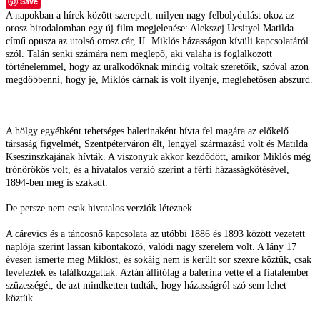
Save
A napokban a hírek között szerepelt, milyen nagy felbolydulást okoz az
orosz birodalomban egy új film megjelenése: Alekszej Ucsityel Matilda
című opusza az utolsó orosz cár, II. Miklós házasságon kívüli kapcsolatáról
szól. Talán senki számára nem meglepő, aki valaha is foglalkozott
történelemmel, hogy az uralkodóknak mindig voltak szeretőik, szóval azon
megdöbbenni, hogy jé, Miklós cárnak is volt ilyenje, meglehetősen abszurd.
A hölgy egyébként tehetséges balerinaként hívta fel magára az előkelő
társaság figyelmét, Szentpéterváron élt, lengyel származású volt és Matilda
Kseszinszkajának hívták. A viszonyuk akkor kezdődött, amikor Miklós még
trónörökös volt, és a hivatalos verzió szerint a férfi házasságkötésével,
1894-ben meg is szakadt.
De persze nem csak hivatalos verziók léteznek.
A cárevics és a táncosnő kapcsolata az utóbbi 1886 és 1893 között vezetett
naplója szerint lassan kibontakozó, valódi nagy szerelem volt. A lány 17
évesen ismerte meg Miklóst, és sokáig nem is került sor szexre köztük, csak
leveleztek és találkozgattak. Aztán állítólag a balerina vette el a fiatalember
szüzességét, de azt mindketten tudták, hogy házasságról szó sem lehet
köztük.