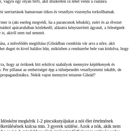
 vagyis egy olyan férfi, akit diszkréten rá lehet venni a csalásra.
i szertartások hamarosan titkos és veszélyes viszonyba torkollhatnak.
rtner is (aki esetleg megvédi, ha a parancsnok lebukik), ezért és az élvezet
t máshol apácaruhában közlekedő, alázatra kényszerített ágyasát, a feleségnek
je is, akiről nem tud semmit.
sa, a művelődés megtiltása (Gileádban csonkítás vár arra a nőre, akit
het dugni és kivel halálos bűn, miközben a rendszerbe bele van kódolva, hogy
ra, hogy az öröknek hitt erkölcsi szabályok mennyire képlékenyek és
Per pillanat az emberiséget épp a túlnépesedés veszélyeztetni inkább, de
ő propagandistákra. Nekik vajon mennyire tetszene Gileád?