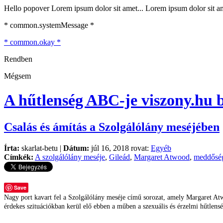
Hello popover Lorem ipsum dolor sit amet... Lorem ipsum dolor sit ame
* common.systemMessage *
* common.okay *
Rendben
Mégsem
A hűtlenség ABC-je
viszony.hu 
Csalás és ámítás a Szolgálólány meséjében
Írta:
skarlat-betu |
Dátum:
júl 16, 2018 rovat:
Egyéb
Címkék:
A szolgálólány meséje
,
Gileád
,
Margaret Atwood
,
meddősé
Save
Nagy port kavart fel a Szolgálólány meséje című sorozat, amely Margaret Atw
érdekes szituációkban kerül elő ebben a műben a szexuális és érzelmi hűtlenség