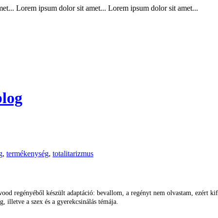
t... Lorem ipsum dolor sit amet... Lorem ipsum dolor sit amet...
blog
g
,
termékenység
,
totalitarizmus
ood regényéből készült adaptáció: bevallom, a regényt nem olvastam, ezért kif
, illetve a szex és a gyerekcsinálás témája.