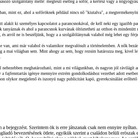
ásozó szolgálólány mellé: megteszi esetleg a sofőr, a kertész vagy a nőgyógyász,
ban, mint ez, ahol a sofőröknek például nincs nő "kiutalva", a megtermékenyítés
iatt alakít ki személyes kapcsolatot a parancsnokával, de kell neki egy igazibb pa
belek tanyáznak és ahol a parancsnok kurvának öltöztetheti az otthon és mindenüt
l, és arról ne is beszéljünk, hogy a a szolgálólánynak valahol még lehet egy fér
me van, ami már valahol és valamikor megvalósult a történelemben. A nők bezárá
ég a mai világban sem. Mint ahogy az sem, hogy rezsim határozza meg, kivel le
.
 nehezebben meghatározható, mint a mi világunkban, és nagyon jól rávilágít ar
a fajfenntartás igénye mennyire extrém gondolkodáshoz vezethet adott esetben. 
on olykor megjelenő és iszonyú nagy publicitást kapó, gyerekcsinálást erőltet