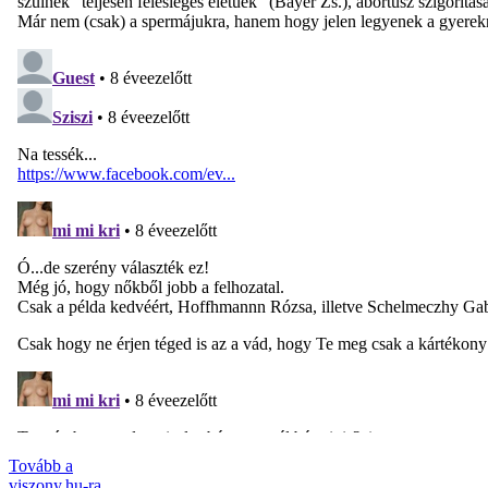
Tovább a
viszony.hu-ra