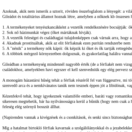
Azoknak, akik nem ismerik a sztorit, röviden összefoglalom a lényegét: a vi
Gileádot és totalitárius államot hoznak létre, amelyben a nőknek kb összesen h
1. A termékenyeket tenyészkancákként a vezetők rendelkezésére bocsájtják: ők
2. Sok nő házimunkát végez (őket mártáknak hívják).
3. A vezetők feleségei és családtagjai tulajdonképpen csak várnak arra, hogy a
4. Akadnak prostituáltak, akik az elit férfiaknak ezen puritán rendszerbe nem il
5. A "nénik" a termékeny nők kápói: ők képzik ki őket és ők tartják rettegésb
6. A többiek mérgező környezetben dolgoznak, és gyakorlatilag halálra vannak
Gileádban a termékenység mindennél nagyobb érték (de a férfiakét nem vizsgálh
családokhoz, amelyekben havi egyszer el kell szenvedniük egy elég perverz s
A monogám házastársi hűség tehát a férfiak részéről fel van függesztve, mi töb
szenvedő arca és a nemkívánatos tanúk nem tesznek éppen jót a libidónak, vagyi
Kézenfekvő tehát, hogy igyekeznek valamiféle emberi, baráti vagy romantikus 
sikeresen megtehetik, bár ha nyilvánosságra kerül a bűnük (hogy nem csak a hav
feleség elég szörnyű bosszút állhat.
(Napirenden vannak a kivégzések és a csonkítások, és senki sincs biztonságba
Míg a hatalmat birtokló férfiak kavarnak a szolgálólányokkal és a jezabelekkel,