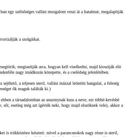
ban egy szélsőséges vallási mozgalom veszi át a hatalmat, megalapítják
rorizálják a szolgáikat.
egtörik, megtanítják arra, hogyan kell viselkedni, majd kiosztják elit
denféle nagy imádkozás közepette, és a cselédség jelenlétében.
jthető, a teljesen steril, vallási mázzal leöntött hangulat, a feleség
enséget ők maguk találták ki.)
l ebben a társadalomban az asszonynak kuss a neve, ezt többé-kevésbé
e, sőt, esetleg még azt ígérték neki, hogy majd elszöknek vele), akkor a
ket is trükközésre készteti: mivel a parancsnokok nagy része is steril,