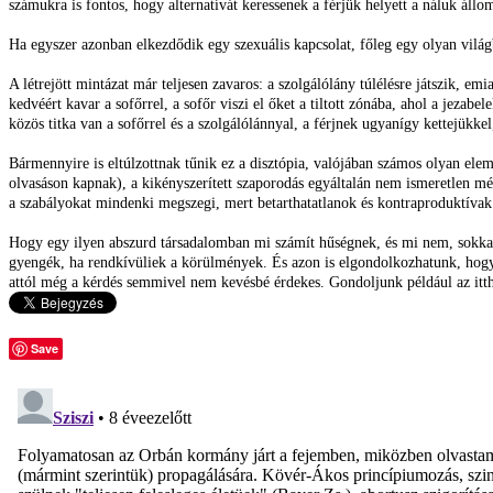
számukra is fontos, hogy alternatívát keressenek a férjük helyett a náluk állom
Ha egyszer azonban elkezdődik egy szexuális kapcsolat, főleg egy olyan világ
A létrejött mintázat már teljesen zavaros: a szolgálólány túlélésre játszik, em
kedvéért kavar a sofőrrel, a sofőr viszi el őket a tiltott zónába, ahol a jeza
közös titka van a sofőrrel és a szolgálólánnyal, a férjnek ugyanígy kettejükke
Bármennyire is eltúlzottnak tűnik ez a disztópia, valójában számos olyan ele
olvasáson kapnak), a kikényszerített szaporodás egyáltalán nem ismeretlen m
a szabályokat mindenki megszegi, mert betarthatatlanok és kontraproduktívak
Hogy egy ilyen abszurd társadalomban mi számít hűségnek, és mi nem, sokkal
gyengék, ha rendkívüliek a körülmények. És azon is elgondolkozhatunk, hogy 
attól még a kérdés semmivel nem kevésbé érdekes. Gondoljunk például az itth
Save