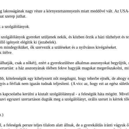
lág lakosságának nagy része a környezetszennyezés miatt meddővé vált. Az USA-
at szerep juthat.
 a szolgálólányok.
 szolgálólányok gyereket szüljenek nekik, és közben őrzik a házi tűzhelyet és ter
lő igényeit elégítik ki (jezabelek).
en mindegyiküket, ők szervezik a szüléseket és a nyilvános kivégzéseket.
 ítélve.
atják, csak a nőkét), ezért a gyerekszülésre alkalmas asszonyokat begyűjtik, m
zertartást: a ház asszonyának ölében fekve hagyják magukat megerőszakolni, min
b, kötelességük egy kihelyezett nőt megdugni, hogy teherbe ejtsék, de ahogy ez se
s a férfiak nem igazán tudnak teljesíteni. (A vicc az, hogy ezt az egész sületl
kapcsolatba kerülni a kiutalt szolgálólánnyal - a feleségük háta mögött. Mive
i egyszeri szertartáson dugták meg a szolgálólányt, orális szexet is kértek től
n.)
 a feleségek persze teljes tilalom alatt állnak, de a gyerekáldás iránti vágyuk ő