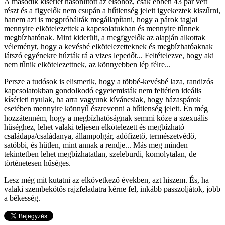
A második kísérlet hasonlított az elsőhöz, csak ebben 43 pár vett
részt és a figyelők nem csupán a hűtlenség jeleit igyekeztek kiszűrni,
hanem azt is megpróbálták megállapítani, hogy a párok tagjai
mennyire elkötelezettek a kapcsolatukban és mennyire tűnnek
megbízhatónak. Mint kiderült, a megfgyelők az alapján alkottak
véleményt, hogy a kevésbé elkötelezetteknek és megbízhatóaknak
látszó egyénekre húzták rá a vizes lepedőt... Feltételezve, hogy aki
nem tűnik elkötelezettnek, az könnyebben lép félre...
Persze a tudósok is elismerik, hogy a többé-kevésbé laza, randizós
kapcsolatokban gondolkodó egyetemisták nem feltétlen ideális
kísérleti nyulak, ha arra vagyunk kíváncsiak, hogy házaspárok
esetében mennyire könnyű észrevenni a hűtlenség jeleit. Én még
hozzátenném, hogy a megbízhatóságnak semmi köze a szexuális
hűséghez, lehet valaki teljesen elkötelezett és megbízható
családapa/családanya, állampolgár, adófizető, természetvédő,
satöbbi, és hűtlen, mint annak a rendje... Más meg minden
tekintetben lehet megbízhatatlan, szeleburdi, komolytalan, de
történetesen hűséges.
Lesz még mit kutatni az elkövetkező években, azt hiszem. És, ha
valaki szembekötős rajzfeladatra kérne fel, inkább passzoljátok, jobb
a békesség.