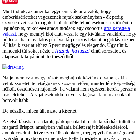
Save
Mint tudjuk, az amerikai egyetemisták arra valók, hogy
emberkísérleteket végezzenek rajtuk szakmányban - ők pedig
szívesen vetik alá magukat mindenféle felméréseknek: ez történt a
legutóbb is, mikor
brit
amcsi tudósok egy csoportja
arra kereste a
választ
, hogy mennyi időt alatt veszi le egy kívülálló valakiről, hogy
hűtlen-e, ha a hivatalos párjával látja közös feladatmegoldás közben.
Állításuk szerint ehhez 5 perc megfigyelés elegendő. Úgy tűnik,
mindenki túl sokat nézte a
Hazudj, ha tudsz!
című sorozatot, és
alaposan kikupálódott testbeszédből.
Na jó, nem ez a magyarázat: megbújnak köztünk olyanok, akik
velük született tehetségüknek köszönhetően, mindenféle képzettség
nélkül, ösztönösen rájönnek, ha valami nem egészen kerek, persze a
más életében. A saját esetünkben ilyen világosan látni már sokkal
bonyolultabb.
De nézzük, miben állt maga a kísérlet.
Az első fázisban 51 darab, párkapcsolattal rendelkező diák töltött ki
magáról űrlapot, amelyben vallania kellett saját hűtlenkedéséről,
annak érzelmi illetve szexuális oldaláról, meg egyéb finomságokról
is. Aztán a hivatalos partnerükkel kellett megjelenniük, és... nem,