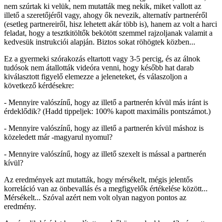
nem szúrtak ki velük, nem mutatták meg nekik, miket vallott az
illető a szeretőjéről vagy, ahogy ők nevezik, alternatív partneréről
(esetleg partnereiről, hisz lehetett akár több is), hanem az volt a harci
feladat, hogy a tesztkitöltők bekötött szemmel rajzoljanak valamit a
kedvesük instrukciói alapján. Biztos sokat röhögtek közben...
Ez a gyermeki szórakozás eltartott vagy 3-5 percig, és az álnok
tudósok nem átallották videóra venni, hogy később hat darab
kiválasztott figyelő elemezze a jeleneteket, és válaszoljon a
következő kérdésekre:
- Mennyire valószínű, hogy az illető a partnerén kívül más iránt is
érdeklődik? (Hadd tippeljek: 100% kapott maximális pontszámot.)
- Mennyire valószínű, hogy az illető a partnerén kívül máshoz is
közeledett már -magyarul nyomul?
- Mennyire valószínű, hogy az illető szexelt is mással a partnerén
kívül?
Az eredmények azt mutatták, hogy mérsékelt, mégis jelentős
korreláció van az önbevallás és a megfigyelők értékelése között...
Mérsékelt... Szóval azért nem volt olyan nagyon pontos az
eredmény.