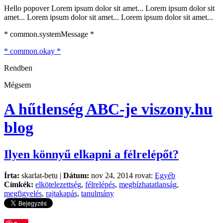
Hello popover Lorem ipsum dolor sit amet... Lorem ipsum dolor sit
amet... Lorem ipsum dolor sit amet... Lorem ipsum dolor sit amet...
* common.systemMessage *
* common.okay *
Rendben
Mégsem
A hűtlenség ABC-je
viszony.hu
blog
Ilyen könnyű elkapni a félrelépőt?
Írta:
skarlat-betu |
Dátum:
nov 24, 2014 rovat:
Egyéb
Címkék:
elkötelezettség
,
félrelépés
,
megbízhatatlanság
,
megfigyelés
,
rajtakapás
,
tanulmány