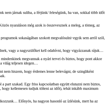
nk nem járnak suliba, a férjünk/ feleségünk, ha van, sokkal több időt
… Közös nyaraláson még azok is összevesznek a meleg, a tömeg, az
 programok sokaságában szokott megvalósulni ̶ egyik sem arról szól,
elnek, vagy a nagyszülőket kell odahívni, hogy vigyázzanak rájuk…
ül mindenkinek megvannak a nyári tervei és biztos, hogy pont akkor
 a világ teljesen idegen…
nt nem hiszem, hogy érdemes lenne belevágni, de szingliként
sak.
 a part szakad. Egy friss kapcsolatban együtt elutazni nem biztos,
, hogy kellemesen tudjuk tölteni az időt), tehát inkább maximum
alálkozzunk… Előnyös, ha nagyon hasonló az ízlésünk, mert ha az