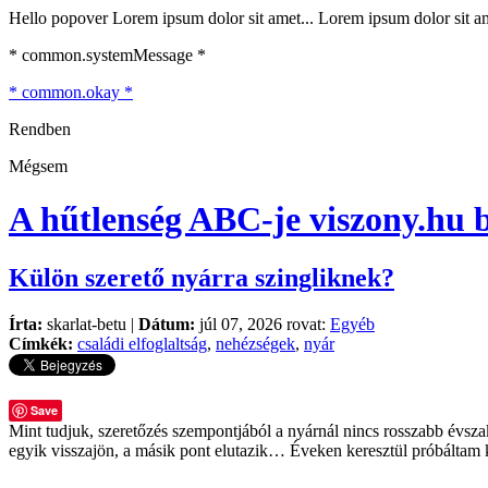
Hello popover Lorem ipsum dolor sit amet... Lorem ipsum dolor sit ame
* common.systemMessage *
* common.okay *
Rendben
Mégsem
A hűtlenség ABC-je
viszony.hu 
Külön szerető nyárra szingliknek?
Írta:
skarlat-betu |
Dátum:
júl 07, 2026 rovat:
Egyéb
Címkék:
családi elfoglaltság
,
nehézségek
,
nyár
Save
Mint tudjuk, szeretőzés szempontjából a nyárnál nincs rosszabb évsza
egyik visszajön, a másik pont elutazik… Éveken keresztül próbáltam kü