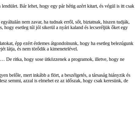
endület. Bár lehet, hogy egy pár hétig azért kitart, és végül is itt csak
gyáltalán nem zavar, ha tudnak erről, sőt, biztatnak, hiszen tudják,
gy esetleg túl jól sikerül a nyári kaland és lecseréljük őket egy
ulatokat, épp ezért érdemes átgondolnunk, hogy ha esetleg belezúgunk
t látja, és nem törődik a kimenetelével.
onyt… De ritka, hogy sose ütközzenek a programok, illetve, hogy ne
en belőle, mert inkább a flört, a beszélgetés, a társaság hiányzik és
 lesz semmi, azzal is elmehet ez az időszak, hogy csak keresünk, de