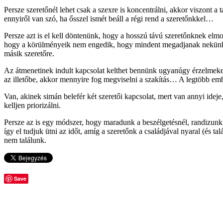
Persze szeretőnél lehet csak a szexre is koncentrálni, akkor viszont a t
ennyiről van szó, ha ősszel ismét beáll a régi rend a szeretőnkkel…
Persze azt is el kell döntenünk, hogy a hosszú távú szeretőnknek elmon
hogy a körülményeik nem engedik, hogy mindent megadjanak nekünk… Má
másik szeretőre.
Az átmenetinek indult kapcsolat kelthet bennünk ugyanúgy érzelmeket
az illetőbe, akkor mennyire fog megviselni a szakítás… A legtöbb em
Van, akinek simán belefér két szeretői kapcsolat, mert van annyi ideje
kelljen priorizálni.
Persze az is egy módszer, hogy maradunk a beszélgetésnél, randizunk eg
így el tudjuk ütni az időt, amíg a szeretőnk a családjával nyaral (és 
nem találunk.
Save