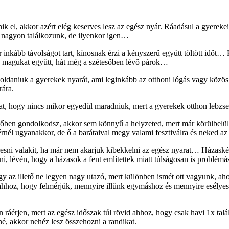
k el, akkor azért elég keserves lesz az egész nyár. Ráadásul a gyerekei
s nagyon találkozunk, de ilyenkor igen…
 inkább távolságot tart, kínosnak érzi a kényszerű együtt töltött időt
ik magukat együtt, hát még a szétesőben lévő párok…
oldaniuk a gyerekek nyarát, ami leginkább az otthoni lógás vagy közös
rára.
at, hogy nincs mikor egyedül maradniuk, mert a gyerekek otthon lebzs
zeretőben gondolkodsz, akkor sem könnyű a helyzeted, mert már körülbel
érnél ugyanakkor, de ő a barátaival megy valami fesztiválra és neked az
resni valakit, ha már nem akarjuk kibekkelni az egész nyarat… Házaské
i, lévén, hogy a házasok a fent említettek miatt túlságosan is problémá
y az illető ne legyen nagy utazó, mert különben ismét ott vagyunk, ahol
 ahhoz, hogy felmérjük, mennyire illünk egymáshoz és mennyire esélyes
an ráérjen, mert az egész időszak túl rövid ahhoz, hogy csak havi 1x t
né, akkor nehéz lesz összehozni a randikat.