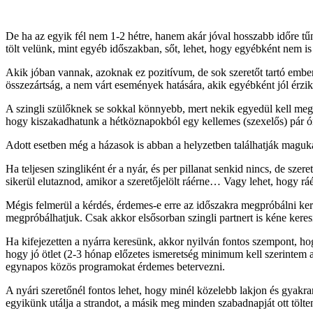
De ha az egyik fél nem 1-2 hétre, hanem akár jóval hosszabb időre tűni
tölt velünk, mint egyéb időszakban, sőt, lehet, hogy egyébként nem i
Akik jóban vannak, azoknak ez pozitívum, de sok szeretőt tartó ember
összezártság, a nem várt események hatására, akik egyébként jól érz
A szingli szülőknek se sokkal könnyebb, mert nekik egyedül kell meg
hogy kiszakadhatunk a hétköznapokból egy kellemes (szexelős) pár ó
Adott esetben még a házasok is abban a helyzetben találhatják maguk
Ha teljesen szingliként ér a nyár, és per pillanat senkid nincs, de s
sikerül elutaznod, amikor a szeretőjelölt ráérne… Vagy lehet, hogy rá
Mégis felmerül a kérdés, érdemes-e erre az időszakra megpróbálni ke
megpróbálhatjuk. Csak akkor elsősorban szingli partnert is kéne keresn
Ha kifejezetten a nyárra keresünk, akkor nyilván fontos szempont, hog
hogy jó ötlet (2-3 hónap előzetes ismeretség minimum kell szerintem
egynapos közös programokat érdemes betervezni.
A nyári szeretőnél fontos lehet, hogy minél közelebb lakjon és gyakr
egyikünk utálja a strandot, a másik meg minden szabadnapját ott tölte