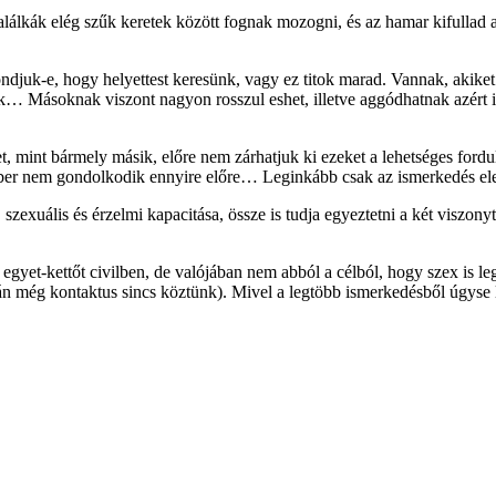
alálkák elég szűk keretek között fognak mozogni, és az hamar kifullad a l
djuk-e, hogy helyettest keresünk, vagy ez titok marad. Vannak, akiket e
soknak viszont nagyon rosszul eshet, illetve aggódhatnak azért is, ho
, mint bármely másik, előre nem zárhatjuk ki ezeket a lehetséges ford
ber nem gondolkodik ennyire előre… Leginkább csak az ismerkedés elejé
, szexuális és érzelmi kapacitása, össze is tudja egyeztetni a két visz
yet-kettőt civilben, de valójában nem abból a célból, hogy szex is legy
talán még kontaktus sincs köztünk). Mivel a legtöbb ismerkedésből úgyse