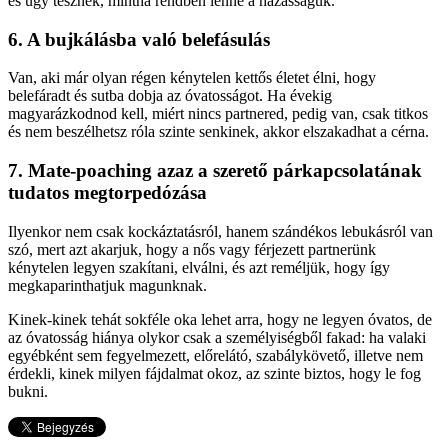
és úgy tesznek, mintha rendben lenne a házasságuk.
6. A bujkálásba való belefásulás
Van, aki már olyan régen kénytelen kettős életet élni, hogy
belefáradt és sutba dobja az óvatosságot. Ha évekig
magyarázkodnod kell, miért nincs partnered, pedig van, csak titkos
és nem beszélhetsz róla szinte senkinek, akkor elszakadhat a cérna.
7. Mate-poaching azaz a szerető párkapcsolatának
tudatos megtorpedózása
Ilyenkor nem csak kockáztatásról, hanem szándékos lebukásról van
szó, mert azt akarjuk, hogy a nős vagy férjezett partnerünk
kénytelen legyen szakítani, elválni, és azt reméljük, hogy így
megkaparinthatjuk magunknak.
Kinek-kinek tehát sokféle oka lehet arra, hogy ne legyen óvatos, de
az óvatosság hiánya olykor csak a személyiségből fakad: ha valaki
egyébként sem fegyelmezett, előrelátó, szabálykövető, illetve nem
érdekli, kinek milyen fájdalmat okoz, az szinte biztos, hogy le fog
bukni.