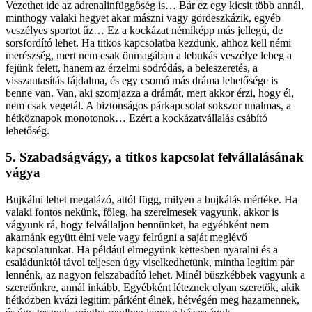
Vezethet ide az adrenalinfüggőség is… Bár ez egy kicsit több annál,
minthogy valaki hegyet akar mászni vagy gördeszkázik, egyéb
veszélyes sportot űz… Ez a kockázat némiképp más jellegű, de
sorsfordító lehet. Ha titkos kapcsolatba kezdünk, ahhoz kell némi
merészség, mert nem csak önmagában a lebukás veszélye lebeg a
fejünk felett, hanem az érzelmi sodródás, a beleszeretés, a
visszautasítás fájdalma, és egy csomó más dráma lehetősége is
benne van. Van, aki szomjazza a drámát, mert akkor érzi, hogy él,
nem csak vegetál. A biztonságos párkapcsolat sokszor unalmas, a
hétköznapok monotonok… Ezért a kockázatvállalás csábító
lehetőség.
5. Szabadságvágy, a titkos kapcsolat felvállalásának
vágya
Bujkálni lehet megalázó, attól függ, milyen a bujkálás mértéke. Ha
valaki fontos nekünk, főleg, ha szerelmesek vagyunk, akkor is
vágyunk rá, hogy felvállaljon bennünket, ha egyébként nem
akarnánk együtt élni vele vagy felrúgni a saját meglévő
kapcsolatunkat. Ha például elmegyünk kettesben nyaralni és a
családunktól távol teljesen úgy viselkedhetünk, mintha legitim pár
lennénk, az nagyon felszabadító lehet. Minél büszkébbek vagyunk a
szeretőnkre, annál inkább. Egyébként léteznek olyan szeretők, akik
hétközben kvázi legitim párként élnek, hétvégén meg hazamennek,