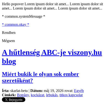
Hello popover Lorem ipsum dolor sit amet... Lorem ipsum dolor sit
amet... Lorem ipsum dolor sit amet... Lorem ipsum dolor sit amet...
* common.systemMessage *
* common.okay *
Rendben
Mégsem
A hűtlenség ABC-je
viszony.hu
blog
Miért bukik le olyan sok ember
szeretőként?
Írta:
skarlat-betu |
Dátum:
máj 19, 2026 rovat:
Egyéb
Címkék:
Botrány
,
kockázat
,
lebukás
,
titkos kapcsolat