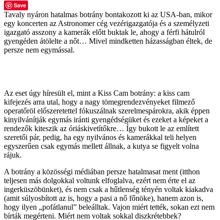
Save
Tavaly nyáron hatalmas botrány bontakozott ki az USA-ban, mikor
egy koncerten az Astronomer cég vezérigazgatója és a személyzeti
igazgató asszony a kamerák előtt buktak le, ahogy a férfi hátulról
gyengéden átölelte a nőt… Mivel mindketten házasságban éltek, de
persze nem egymással.
Az eset úgy híresült el, mint a Kiss Cam botrány: a kiss cam
kifejezés arra utal, hogy a nagy tömegrendezvényeket filmező
operatőröl előszeretettel fókuszálnak szerelmespárokra, akik éppen
kinyilvánítják egymás iránti gyengédségüket és ezeket a képeket a
rendezők kiteszik az óriáskivetítőkre… Így bukott le az említett
szeretői pár, pedig, ha egy nyilvános és kamerákkal teli helyen
egyszerűen csak egymás mellett állnak, a kutya se figyelt volna
rájuk.
A botrány a közösségi médiában persze hatalmasat ment (itthon
teljesen más dolgokkal voltunk elfoglalva, ezért nem érte el az
ingerküszöbünket), és nem csak a hűtlenség tényén voltak kiakadva
(amit súlyosbított az is, hogy a pasi a nő főnöke), hanem azon is,
hogy ilyen „pofátlanul” beleálltak. Vajon miért tették, sokan ezt nem
bírták megérteni. Miért nem voltak sokkal diszkrétebbek?