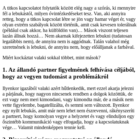
A titkos kapcsolatot folytatók között elég nagy a szórás, ki mennyire
fél a lebukástól, milyen óvintézkedéseket tesz. Van, aki annyira
retteg, hogy a titkos kapcsolat létre se jön vagy hamar véget ér, vagy
olyan extrém szabályok között történik, amit csak kevesen tolerálnak
(például csak akkor, ha külföldön van)… Mások viszont teljesen
lazán állnak hozzá… Nem akarnak kifejezetten lebukni (tudatosan
legalábbis nem), de annyira nem is aggódnak. Talán valahol még
szeretnének is lebukni, de annyira nem, hogy előálljanak a farbával.
Miért kockáztat valaki sokkal többet, mint mások?
1. Az állandó partner figyelmének felhívása céljából,
hogy az vegyen tudomást a problémákról
Ilyenkor igazából valaki azért hűtlenkedik, mert ezzel akarja jelezni
a párjának, hogy nagyon nincsenek rendben a dolgok közöttük, de
ezt vagy nem meri kimondani, vagy kimondta már, de a másik nem
vette figyelembe, bagatellizálta, és semmi sem változott. Ilyenkor
egy nyílt lebukás, amit már nem lehet nem észrevenni, rákényszeríti
a partnert, hogy komolyan vegye a helyzetet és vagy elinduljon egy
őszintébb kommunikáció vagy elfogadja, hogy a kapcsolatuknak
vége… Valamit mindenképpen tennie kell.