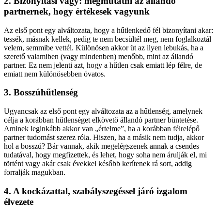
2. Bizonyítási vágy: megmutatni az állandó
partnernek, hogy értékesek vagyunk
Az első pont egy alváltozata, hogy a hűtlenkedő fél bizonyítani akar:
tessék, másnak kellek, pedig te nem becsültél meg, nem foglalkoztál
velem, semmibe vettél. Különösen akkor üt az ilyen lebukás, ha a
szerető valamiben (vagy mindenben) menőbb, mint az állandó
partner. Ez nem jelenti azt, hogy a hűtlen csak emiatt lép félre, de
emiatt nem különösebben óvatos.
3. Bosszúhűtlenség
Ugyancsak az első pont egy alváltozata az a hűtlenség, amelynek
célja a korábban hűtlenséget elkövető állandó partner büntetése.
Aminek leginkább akkor van „értelme”, ha a korábban félrelépő
partner tudomást szerez róla. Hiszen, ha a másik nem tudja, akkor
hol a bosszú? Bár vannak, akik megelégszenek annak a csendes
tudatával, hogy megfizettek, és lehet, hogy soha nem árulják el, mi
történt vagy akár csak évekkel később kerítenek rá sort, addig
forralják magukban.
4. A kockázattal, szabályszegéssel járó izgalom
élvezete