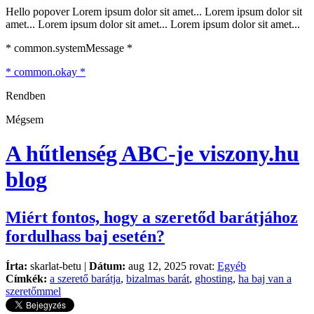
Hello popover Lorem ipsum dolor sit amet... Lorem ipsum dolor sit
amet... Lorem ipsum dolor sit amet... Lorem ipsum dolor sit amet...
* common.systemMessage *
* common.okay *
Rendben
Mégsem
A hűtlenség ABC-je
viszony.hu
blog
Miért fontos, hogy a szeretőd barátjához
fordulhass baj esetén?
Írta:
skarlat-betu |
Dátum:
aug 12, 2025 rovat:
Egyéb
Címkék:
a szerető barátja
,
bizalmas barát
,
ghosting
,
ha baj van a
szeretőmmel