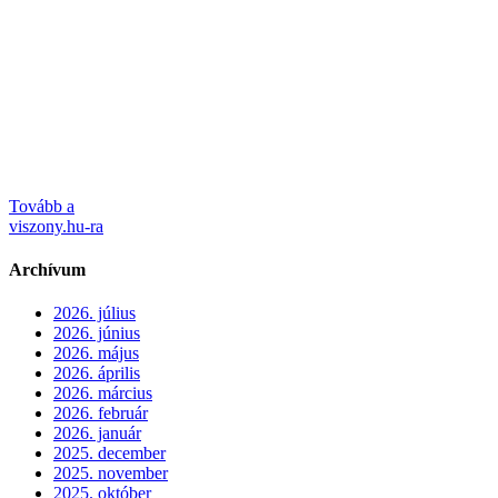
Tovább a
viszony.hu-ra
Archívum
2026. július
2026. június
2026. május
2026. április
2026. március
2026. február
2026. január
2025. december
2025. november
2025. október