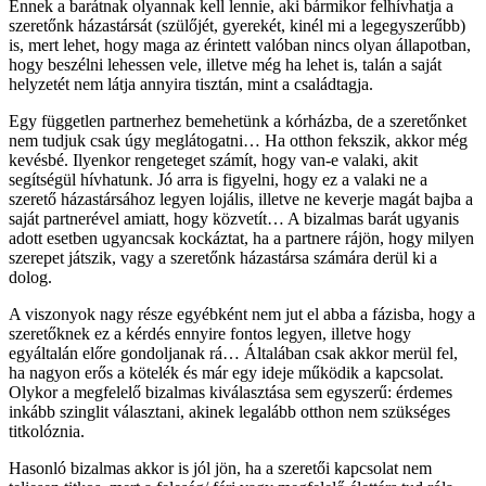
Ennek a barátnak olyannak kell lennie, aki bármikor felhívhatja a
szeretőnk házastársát (szülőjét, gyerekét, kinél mi a legegyszerűbb)
is, mert lehet, hogy maga az érintett valóban nincs olyan állapotban,
hogy beszélni lehessen vele, illetve még ha lehet is, talán a saját
helyzetét nem látja annyira tisztán, mint a családtagja.
Egy független partnerhez bemehetünk a kórházba, de a szeretőnket
nem tudjuk csak úgy meglátogatni… Ha otthon fekszik, akkor még
kevésbé. Ilyenkor rengeteget számít, hogy van-e valaki, akit
segítségül hívhatunk. Jó arra is figyelni, hogy ez a valaki ne a
szerető házastársához legyen lojális, illetve ne keverje magát bajba a
saját partnerével amiatt, hogy közvetít… A bizalmas barát ugyanis
adott esetben ugyancsak kockáztat, ha a partnere rájön, hogy milyen
szerepet játszik, vagy a szeretőnk házastársa számára derül ki a
dolog.
A viszonyok nagy része egyébként nem jut el abba a fázisba, hogy a
szeretőknek ez a kérdés ennyire fontos legyen, illetve hogy
egyáltalán előre gondoljanak rá… Általában csak akkor merül fel,
ha nagyon erős a kötelék és már egy ideje működik a kapcsolat.
Olykor a megfelelő bizalmas kiválasztása sem egyszerű: érdemes
inkább szinglit választani, akinek legalább otthon nem szükséges
titkolóznia.
Hasonló bizalmas akkor is jól jön, ha a szeretői kapcsolat nem