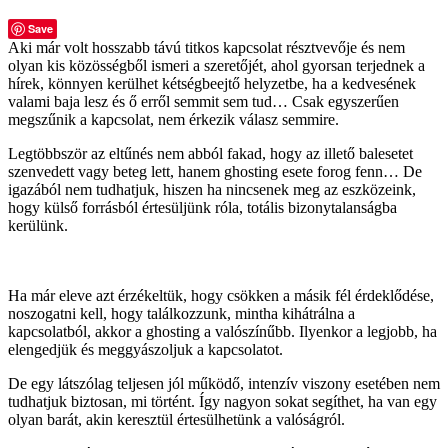
Save
Aki már volt hosszabb távú titkos kapcsolat résztvevője és nem
olyan kis közösségből ismeri a szeretőjét, ahol gyorsan terjednek a
hírek, könnyen kerülhet kétségbeejtő helyzetbe, ha a kedvesének
valami baja lesz és ő erről semmit sem tud… Csak egyszerűen
megszűnik a kapcsolat, nem érkezik válasz semmire.
Legtöbbször az eltűnés nem abból fakad, hogy az illető balesetet
szenvedett vagy beteg lett, hanem ghosting esete forog fenn… De
igazából nem tudhatjuk, hiszen ha nincsenek meg az eszközeink,
hogy külső forrásból értesüljünk róla, totális bizonytalanságba
kerülünk.
Ha már eleve azt érzékeltük, hogy csökken a másik fél érdeklődése,
noszogatni kell, hogy találkozzunk, mintha kihátrálna a
kapcsolatból, akkor a ghosting a valószínűbb. Ilyenkor a legjobb, ha
elengedjük és meggyászoljuk a kapcsolatot.
De egy látszólag teljesen jól működő, intenzív viszony esetében nem
tudhatjuk biztosan, mi történt. Így nagyon sokat segíthet, ha van egy
olyan barát, akin keresztül értesülhetünk a valóságról.