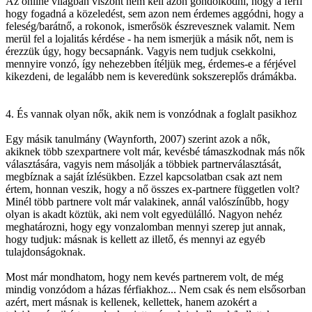
Az online világban viszont nem kell azon gondolkodni, hogy a férfi
hogy fogadná a közeledést, sem azon nem érdemes aggódni, hogy a
feleség/barátnő, a rokonok, ismerősök észrevesznek valamit. Nem
merül fel a lojalitás kérdése - ha nem ismerjük a másik nőt, nem is
érezzük úgy, hogy becsapnánk. Vagyis nem tudjuk csekkolni,
mennyire vonzó, így nehezebben ítéljük meg, érdemes-e a férjével
kikezdeni, de legalább nem is keveredünk sokszereplős drámákba.
4. És vannak olyan nők, akik nem is vonzódnak a foglalt pasikhoz
Egy másik tanulmány (Waynforth, 2007) szerint azok a nők,
akiknek több szexpartnere volt már, kevésbé támaszkodnak más nők
választására, vagyis nem másolják a többiek partnerválasztását,
megbíznak a saját ízlésükben. Ezzel kapcsolatban csak azt nem
értem, honnan veszik, hogy a nő összes ex-partnere független volt?
Minél több partnere volt már valakinek, annál valószínűbb, hogy
olyan is akadt köztük, aki nem volt egyedülálló. Nagyon nehéz
meghatározni, hogy egy vonzalomban mennyi szerep jut annak,
hogy tudjuk: másnak is kellett az illető, és mennyi az egyéb
tulajdonságoknak.
Most már mondhatom, hogy nem kevés partnerem volt, de még
mindig vonzódom a házas férfiakhoz... Nem csak és nem elsősorban
azért, mert másnak is kellenek, kellettek, hanem azokért a