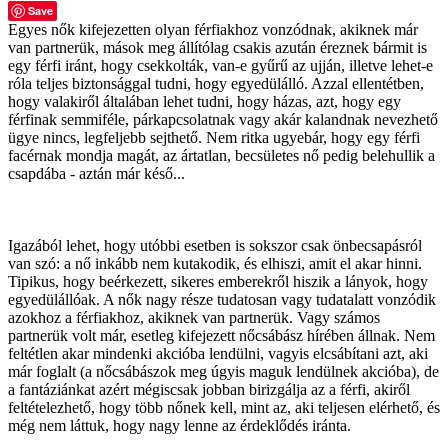
Save
Egyes nők kifejezetten olyan férfiakhoz vonzódnak, akiknek már
van partnerük, mások meg állítólag csakis azután éreznek bármit is
egy férfi iránt, hogy csekkolták, van-e gyűrű az ujján, illetve lehet-e
róla teljes biztonsággal tudni, hogy egyedülálló. Azzal ellentétben,
hogy valakiről általában lehet tudni, hogy házas, azt, hogy egy
férfinak semmiféle, párkapcsolatnak vagy akár kalandnak nevezhető
ügye nincs, legfeljebb sejthető. Nem ritka ugyebár, hogy egy férfi
facérnak mondja magát, az ártatlan, becsületes nő pedig belehullik a
csapdába - aztán már késő...
Igazából lehet, hogy utóbbi esetben is sokszor csak önbecsapásról
van szó: a nő inkább nem kutakodik, és elhiszi, amit el akar hinni.
Tipikus, hogy beérkezett, sikeres emberekről hiszik a lányok, hogy
egyedülállóak. A nők nagy része tudatosan vagy tudatalatt vonzódik
azokhoz a férfiakhoz, akiknek van partnerük. Vagy számos
partnerük volt már, esetleg kifejezett nőcsábász hírében állnak. Nem
feltétlen akar mindenki akcióba lendülni, vagyis elcsábítani azt, aki
már foglalt (a nőcsábászok meg úgyis maguk lendülnek akcióba), de
a fantáziánkat azért mégiscsak jobban birizgálja az a férfi, akiről
feltételezhető, hogy több nőnek kell, mint az, aki teljesen elérhető, és
még nem láttuk, hogy nagy lenne az érdeklődés iránta.