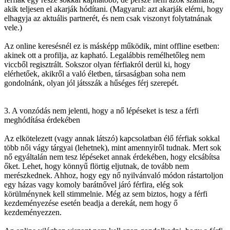
akik teljesen el akarják hódítani. (Magyarul: azt akarják elérni, hogy
elhagyja az aktuális partnerét, és nem csak viszonyt folytatnának
vele.)
Az online keresésnél ez is másképp működik, mint offline esetben:
akinek ott a profilja, az kapható. Legalábbis remélhetőleg nem
viccből regisztrált. Sokszor olyan férfiakról derül ki, hogy
elérhetőek, akikről a való életben, társaságban soha nem
gondolnánk, olyan jól játsszák a hűséges férj szerepét.
3. A vonzódás nem jelenti, hogy a nő lépéseket is tesz a férfi
meghódítása érdekében
Az elkötelezett (vagy annak látszó) kapcsolatban élő férfiak sokkal
több női vágy tárgyai (lehetnek), mint amennyiről tudnak. Mert sok
nő egyáltalán nem tesz lépéseket annak érdekében, hogy elcsábítsa
őket. Lehet, hogy könnyű flörtig eljutnak, de tovább nem
merészkednek. Ahhoz, hogy egy nő nyilvánvaló módon rástartoljon
egy házas vagy komoly barátnővel járó férfira, elég sok
körülménynek kell stimmelnie. Még az sem biztos, hogy a férfi
kezdeményezése esetén beadja a derekát, nem hogy ő
kezdeményezzen.