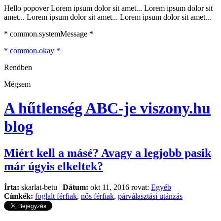
Hello popover Lorem ipsum dolor sit amet... Lorem ipsum dolor sit
amet... Lorem ipsum dolor sit amet... Lorem ipsum dolor sit amet...
* common.systemMessage *
* common.okay *
Rendben
Mégsem
A hűtlenség ABC-je
viszony.hu
blog
Miért kell a másé? Avagy a legjobb pasik
már úgyis elkeltek?
Írta:
skarlat-betu |
Dátum:
okt 11, 2016 rovat:
Egyéb
Címkék:
foglalt férfiak
,
nős férfiak
,
párválasztási utánzás