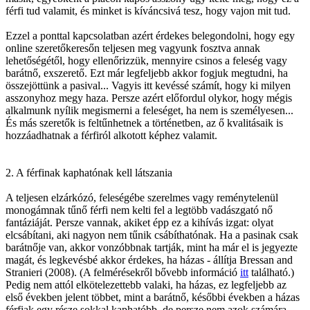
férfi tud valamit, és minket is kíváncsivá tesz, hogy vajon mit tud.
Ezzel a ponttal kapcsolatban azért érdekes belegondolni, hogy egy
online szeretőkeresőn teljesen meg vagyunk fosztva annak
lehetőségétől, hogy ellenőrizzük, mennyire csinos a feleség vagy
barátnő, exszerető. Ezt már legfeljebb akkor fogjuk megtudni, ha
összejöttünk a pasival... Vagyis itt kevéssé számít, hogy ki milyen
asszonyhoz megy haza. Persze azért előfordul olykor, hogy mégis
alkalmunk nyílik megismerni a feleséget, ha nem is személyesen...
És más szeretők is feltűnhetnek a történetben, az ő kvalitásaik is
hozzáadhatnak a férfiról alkotott képhez valamit.
2. A férfinak kaphatónak kell látszania
A teljesen elzárkózó, feleségébe szerelmes vagy reménytelenül
monogámnak tűnő férfi nem kelti fel a legtöbb vadászgató nő
fantáziáját. Persze vannak, akiket épp ez a kihívás izgat: olyat
elcsábítani, aki nagyon nem tűnik csábíthatónak. Ha a pasinak csak
barátnője van, akkor vonzóbbnak tartják, mint ha már el is jegyezte
magát, és legkevésbé akkor érdekes, ha házas - állítja Bressan and
Stranieri (2008). (A felmérésekről bővebb információ
itt
található.)
Pedig nem attól elkötelezettebb valaki, ha házas, ez legfeljebb az
első években jelent többet, mint a barátnő, későbbi években a házas
férfiak egy része sokkal kaphatóbb, de persze nem azok számára,