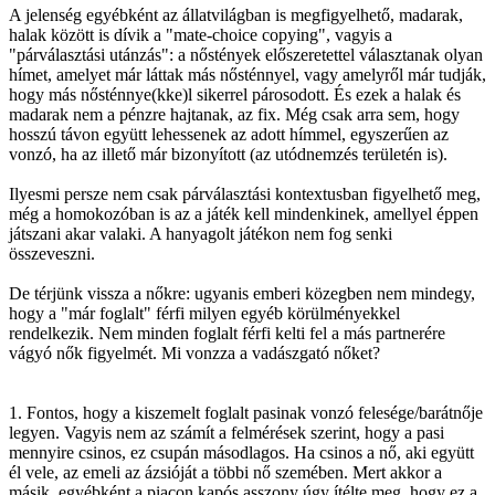
A jelenség egyébként az állatvilágban is megfigyelhető, madarak,
halak között is dívik a "mate-choice copying", vagyis a
"párválasztási utánzás": a nőstények előszeretettel választanak olyan
hímet, amelyet már láttak más nősténnyel, vagy amelyről már tudják,
hogy más nősténnye(kke)l sikerrel párosodott. És ezek a halak és
madarak nem a pénzre hajtanak, az fix. Még csak arra sem, hogy
hosszú távon együtt lehessenek az adott hímmel, egyszerűen az
vonzó, ha az illető már bizonyított (az utódnemzés területén is).
Ilyesmi persze nem csak párválasztási kontextusban figyelhető meg,
még a homokozóban is az a játék kell mindenkinek, amellyel éppen
játszani akar valaki. A hanyagolt játékon nem fog senki
összeveszni.
De térjünk vissza a nőkre: ugyanis emberi közegben nem mindegy,
hogy a "már foglalt" férfi milyen egyéb körülményekkel
rendelkezik. Nem minden foglalt férfi kelti fel a más partnerére
vágyó nők figyelmét. Mi vonzza a vadászgató nőket?
1. Fontos, hogy a kiszemelt foglalt pasinak vonzó felesége/barátnője
legyen. Vagyis nem az számít a felmérések szerint, hogy a pasi
mennyire csinos, ez csupán másodlagos. Ha csinos a nő, aki együtt
él vele, az emeli az ázsióját a többi nő szemében. Mert akkor a
másik, egyébként a piacon kapós asszony úgy ítélte meg, hogy ez a