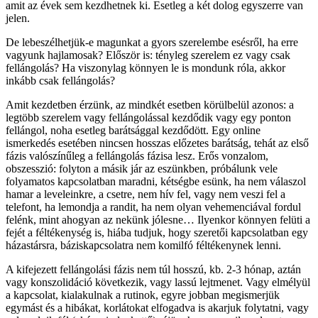
amit az évek sem kezdhetnek ki. Esetleg a két dolog egyszerre van
jelen.
De lebeszélhetjük-e magunkat a gyors szerelembe esésről, ha erre
vagyunk hajlamosak? Először is: tényleg szerelem ez vagy csak
fellángolás? Ha viszonylag könnyen le is mondunk róla, akkor
inkább csak fellángolás?
Amit kezdetben érzünk, az mindkét esetben körülbelül azonos: a
legtöbb szerelem vagy fellángolással kezdődik vagy egy ponton
fellángol, noha esetleg barátsággal kezdődött. Egy online
ismerkedés esetében nincsen hosszas előzetes barátság, tehát az első
fázis valószínűleg a fellángolás fázisa lesz. Erős vonzalom,
obszesszió: folyton a másik jár az eszünkben, próbálunk vele
folyamatos kapcsolatban maradni, kétségbe esünk, ha nem válaszol
hamar a leveleinkre, a csetre, nem hív fel, vagy nem veszi fel a
telefont, ha lemondja a randit, ha nem olyan vehemenciával fordul
felénk, mint ahogyan az nekünk jólesne… Ilyenkor könnyen felüti a
fejét a féltékenység is, hiába tudjuk, hogy szeretői kapcsolatban egy
házastársra, báziskapcsolatra nem komilfó féltékenynek lenni.
A kifejezett fellángolási fázis nem túl hosszú, kb. 2-3 hónap, aztán
vagy konszolidáció következik, vagy lassú lejtmenet. Vagy elmélyül
a kapcsolat, kialakulnak a rutinok, egyre jobban megismerjük
egymást és a hibákat, korlátokat elfogadva is akarjuk folytatni, vagy