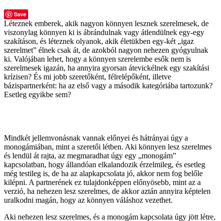
Save
Léteznek emberek, akik nagyon könnyen lesznek szerelmesek, de
viszonylag könnyen ki is ábrándulnak vagy átlendülnek egy-egy
szakításon, és léteznek olyanok, akik életükben egy-két „igaz
szerelmet” élnek csak át, de azokból nagyon nehezen gyógyulnak
ki. Valójában lehet, hogy a könnyen szerelembe esők nem is
szerelmesek igazán, ha annyira gyorsan átevickélnek egy szakítási
krízisen? És mi jobb szeretőként, félrelépőként, illetve
bázispartnerként: ha az első vagy a második kategóriába tartozunk?
Esetleg egyikbe sem?
Mindkét jellemvonásnak vannak előnyei és hátrányai úgy a
monogámiában, mint a szeretői létben. Aki könnyen lesz szerelmes
és lendül át rajta, az megmaradhat úgy egy „monogám”
kapcsolatban, hogy állandóan elkalandozik érzelmileg, és esetleg
még testileg is, de ha az alapkapcsolata jó, akkor nem fog belőle
kilépni. A partnerének ez tulajdonképpen előnyösebb, mint az a
verzió, ha nehezen lesz szerelmes, de akkor aztán annyira képtelen
uralkodni magán, hogy az könnyen váláshoz vezethet.
Aki nehezen lesz szerelmes, és a monogám kapcsolata úgy jött létre,