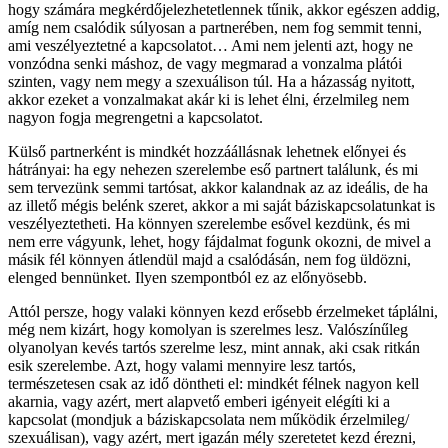
hogy számára megkérdőjelezhetetlennek tűnik, akkor egészen addig,
amíg nem csalódik súlyosan a partnerében, nem fog semmit tenni,
ami veszélyeztetné a kapcsolatot… Ami nem jelenti azt, hogy ne
vonzódna senki máshoz, de vagy megmarad a vonzalma plátói
szinten, vagy nem megy a szexuálison túl. Ha a házasság nyitott,
akkor ezeket a vonzalmakat akár ki is lehet élni, érzelmileg nem
nagyon fogja megrengetni a kapcsolatot.
Külső partnerként is mindkét hozzáállásnak lehetnek előnyei és
hátrányai: ha egy nehezen szerelembe eső partnert találunk, és mi
sem tervezünk semmi tartósat, akkor kalandnak az az ideális, de ha
az illető mégis belénk szeret, akkor a mi saját báziskapcsolatunkat is
veszélyeztetheti. Ha könnyen szerelembe esővel kezdünk, és mi
nem erre vágyunk, lehet, hogy fájdalmat fogunk okozni, de mivel a
másik fél könnyen átlendül majd a csalódásán, nem fog üldözni,
elenged bennünket. Ilyen szempontból ez az előnyösebb.
Attól persze, hogy valaki könnyen kezd erősebb érzelmeket táplálni,
még nem kizárt, hogy komolyan is szerelmes lesz. Valószínűleg
olyanolyan kevés tartós szerelme lesz, mint annak, aki csak ritkán
esik szerelembe. Azt, hogy valami mennyire lesz tartós,
természetesen csak az idő döntheti el: mindkét félnek nagyon kell
akarnia, vagy azért, mert alapvető emberi igényeit elégíti ki a
kapcsolat (mondjuk a báziskapcsolata nem működik érzelmileg/
szexuálisan), vagy azért, mert igazán mély szeretetet kezd érezni,