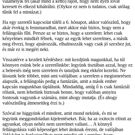
valamelyik fél (akár mind a kettő) rájön, hogy nem ilyen lovat
keresett és elkezd kihátrálni. (Olykor ez nem is tudatos, csak utólag
tűnik fel a mintázat.)
Ha egy szeretői kapcsolat túléli a 6. hónapot, akkor valószínű, hogy
akár évekig is fennmaradhat, mert akkor már biztos, hogy nem a
fellángolás fűti. Persze az se biztos, hogy a szerelem: lehet csak
kényelmes mindkét félnek, vagy az egyik lehet szerelmes, a másik
meg élvezi, hogy ajnározzák, elhalmozzák vagy csak jó szexhez jut,
és már ez is megéri neki.
Visszatérve a kezdeti kérdéshez: mit kezdjünk magunkkal, ha túl
könnyen esünk bele a szeretőinkbe: legyünk tisztában azzal, hogy ez
a beleesés még nem szerelem és tanuljuk meg ekként kezelni. Ne
lássunk bele többet, mint ami valójában: a szerelem a megismerésen
alapszik, a fellángolás pedig a fantázián, amit a másik ember
kapcsán magunkban táplálunk. Mindaddig, amíg ő is csak fantáziál
rólunk, nem lehetünk biztosak benne, hogy valóban annyira
fontosak vagyunk-e számára, mint ahogy mutatja. (És ahogy
valószínűleg átmenetileg érzi is.)
Szóval ne higgyünk el mindent, amit mond nekünk, és mi se
tegyünk meggondolatlan kijelentéseket. Bár, ha az oxitocin elönti az
agyunkat, olyan nehéz nem szerelmet vallani… A könnyű
fellángolásra való képességet lehet átoknak érezni, de valójában
áldásként is funkcionálhat: mert mindig ott a remény, hogy