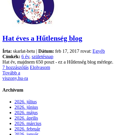
Hat éves a Hűtlenség blog
Írta:
skarlat-betu |
Dátum:
feb 17, 2017 rovat:
Egyéb
Címkék:
6 év
,
születésnap
Hat év, majdnem 650 poszt - ez a Hűtlenség blog mérlege.
7 hozzászólás
Elolvasom
Tovább a
viszony.hu-ra
Archívum
2026. július
2026. június
2026. május
2026. április
2026. március
2026. február
2026. január