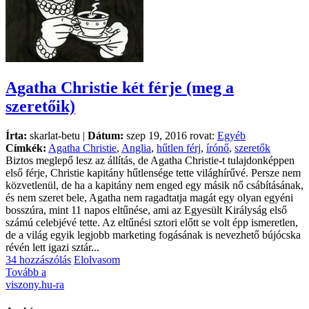
Agatha Christie két férje (meg a
szeretőik)
Írta:
skarlat-betu |
Dátum:
szep 19, 2016 rovat:
Egyéb
Címkék:
Agatha Christie
,
Anglia
,
hűtlen férj
,
írónő
,
szeretők
Biztos meglepő lesz az állítás, de Agatha Christie-t tulajdonképpen
első férje, Christie kapitány hűtlensége tette világhírűvé. Persze nem
közvetlenül, de ha a kapitány nem enged egy másik nő csábításának,
és nem szeret bele, Agatha nem ragadtatja magát egy olyan egyéni
bosszúra, mint 11 napos eltűnése, ami az Egyesült Királyság első
számú celebjévé tette. Az eltűnési sztori előtt se volt épp ismeretlen,
de a világ egyik legjobb marketing fogásának is nevezhető bújócska
révén lett igazi sztár...
34 hozzászólás
Elolvasom
Tovább a
viszony.hu-ra