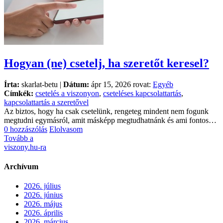
Hogyan (ne) csetelj, ha szeretőt keresel?
Írta:
skarlat-betu |
Dátum:
ápr 15, 2026 rovat:
Egyéb
Címkék:
csetelés a viszonyon
,
cseteléses kapcsolattartás
,
kapcsolattartás a szeretővel
Az biztos, hogy ha csak csetelünk, rengeteg mindent nem fogunk
megtudni egymásról, amit másképp megtudhatnánk és ami fontos…
0 hozzászólás
Elolvasom
Tovább a
viszony.hu-ra
Archívum
2026. július
2026. június
2026. május
2026. április
2026. március