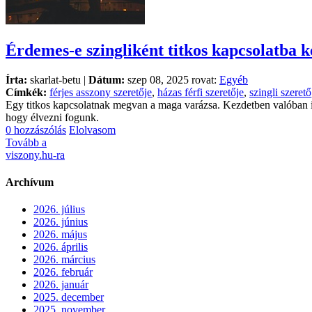
Érdemes-e szingliként titkos kapcsolatba 
Írta:
skarlat-betu |
Dátum:
szep 08, 2025 rovat:
Egyéb
Címkék:
férjes asszony szeretője
,
házas férfi szeretője
,
szingli szerető
Egy titkos kapcsolatnak megvan a maga varázsa. Kezdetben valóban iz
hogy élvezni fogunk.
0 hozzászólás
Elolvasom
Tovább a
viszony.hu-ra
Archívum
2026. július
2026. június
2026. május
2026. április
2026. március
2026. február
2026. január
2025. december
2025. november