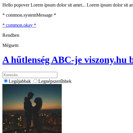
Hello popover Lorem ipsum dolor sit amet... Lorem ipsum dolor sit ame
* common.systemMessage *
* common.okay *
Rendben
Mégsem
A hűtlenség ABC-je
viszony.hu 
Legújabbak
Legnépszerűbbek