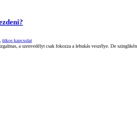
kezdeni?
,
titkos kapcsolat
galmas, a szenvedélyt csak fokozza a lebukás veszélye. De szingliként