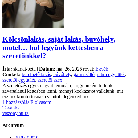
Kölcsönlakás, saját lakás, búvóhely,
motel… hol legyünk kettesben a
szeretőnkkel?
Írta:
skarlat-betu |
Dátum:
máj 26, 2025 rovat:
Egyéb
Címkék:
bérelhető lakás
,
búvóhely
,
garniszálló
,
intim együttlét
,
szeretői együttlét
,
szeretői szex
A szeretőzés egyik nagy dilemmája, hogy miként tudunk
zavartalanul kettesben lenni, mennyi kockázatot vállalunk, mit
érzünk komfortosnak és mitől idegenkedünk.
1 hozzászólás
Elolvasom
Tovább a
viszony.hu-ra
Archívum
2026. július