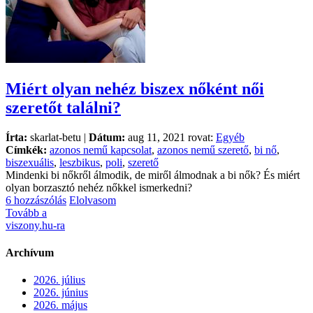
Miért olyan nehéz biszex nőként női
szeretőt találni?
Írta:
skarlat-betu |
Dátum:
aug 11, 2021 rovat:
Egyéb
Címkék:
azonos nemű kapcsolat
,
azonos nemű szerető
,
bi nő
,
biszexuális
,
leszbikus
,
poli
,
szerető
Mindenki bi nőkről álmodik, de miről álmodnak a bi nők? És miért
olyan borzasztó nehéz nőkkel ismerkedni?
6 hozzászólás
Elolvasom
Tovább a
viszony.hu-ra
Archívum
2026. július
2026. június
2026. május