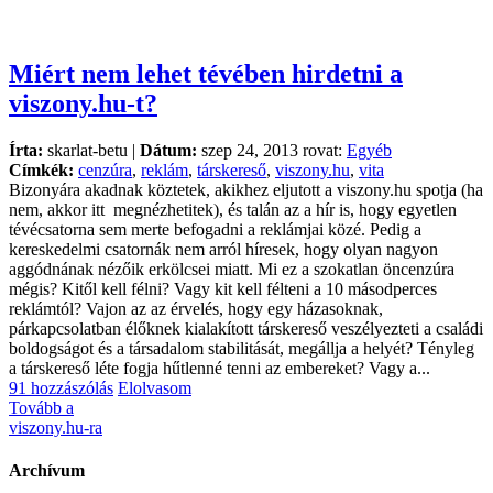
Miért nem lehet tévében hirdetni a
viszony.hu-t?
Írta:
skarlat-betu |
Dátum:
szep 24, 2013 rovat:
Egyéb
Címkék:
cenzúra
,
reklám
,
társkereső
,
viszony.hu
,
vita
Bizonyára akadnak köztetek, akikhez eljutott a viszony.hu spotja (ha
nem, akkor itt megnézhetitek), és talán az a hír is, hogy egyetlen
tévécsatorna sem merte befogadni a reklámjai közé. Pedig a
kereskedelmi csatornák nem arról híresek, hogy olyan nagyon
aggódnának nézőik erkölcsei miatt. Mi ez a szokatlan öncenzúra
mégis? Kitől kell félni? Vagy kit kell félteni a 10 másodperces
reklámtól? Vajon az az érvelés, hogy egy házasoknak,
párkapcsolatban élőknek kialakított társkereső veszélyezteti a családi
boldogságot és a társadalom stabilitását, megállja a helyét? Tényleg
a társkereső léte fogja hűtlenné tenni az embereket? Vagy a...
91 hozzászólás
Elolvasom
Tovább a
viszony.hu-ra
Archívum