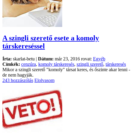
A szingli szerető esete a komoly
társkereséssel
Írta:
skarlat-betu |
Dátum:
már 23, 2016 rovat:
Egyéb
Címkék:
cenzúra
,
komoly társkeresés
,
szingli szerető
,
társkeresés
Mikor a szingli szerető "komoly" társat keres, és őszinte akar lenni -
de nem hagyják.
243 hozzászólás
Elolvasom