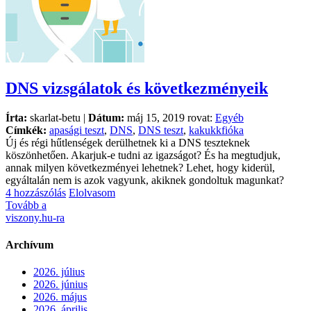
DNS vizsgálatok és következményeik
Írta:
skarlat-betu |
Dátum:
máj 15, 2019 rovat:
Egyéb
Címkék:
apasági teszt
,
DNS
,
DNS teszt
,
kakukkfióka
Új és régi hűtlenségek derülhetnek ki a DNS teszteknek
köszönhetően. Akarjuk-e tudni az igazságot? És ha megtudjuk,
annak milyen következményei lehetnek? Lehet, hogy kiderül,
egyáltalán nem is azok vagyunk, akiknek gondoltuk magunkat?
4 hozzászólás
Elolvasom
Tovább a
viszony.hu-ra
Archívum
2026. július
2026. június
2026. május
2026. április