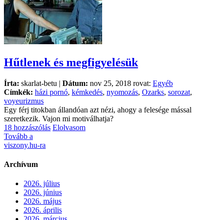
Hűtlenek és megfigyelésük
Írta:
skarlat-betu |
Dátum:
nov 25, 2018 rovat:
Egyéb
Címkék:
házi pornó
,
kémkedés
,
nyomozás
,
Ozarks
,
sorozat
,
voyeurizmus
Egy férj titokban állandóan azt nézi, ahogy a felesége mással
szeretkezik. Vajon mi motiválhatja?
18 hozzászólás
Elolvasom
Tovább a
viszony.hu-ra
Archívum
2026. július
2026. június
2026. május
2026. április
2026. március