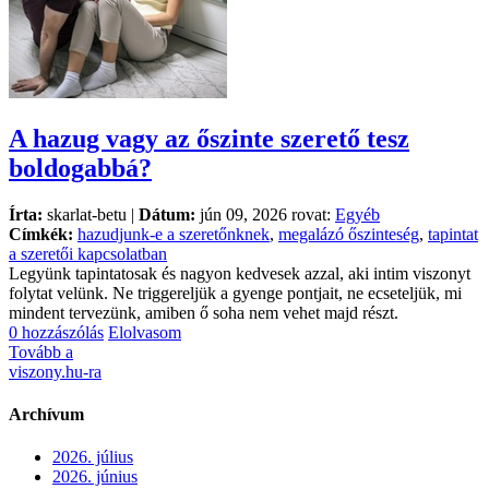
A hazug vagy az őszinte szerető tesz
boldogabbá?
Írta:
skarlat-betu |
Dátum:
jún 09, 2026 rovat:
Egyéb
Címkék:
hazudjunk-e a szeretőnknek
,
megalázó őszinteség
,
tapintat
a szeretői kapcsolatban
Legyünk tapintatosak és nagyon kedvesek azzal, aki intim viszonyt
folytat velünk. Ne triggereljük a gyenge pontjait, ne ecseteljük, mi
mindent tervezünk, amiben ő soha nem vehet majd részt.
0 hozzászólás
Elolvasom
Tovább a
viszony.hu-ra
Archívum
2026. július
2026. június