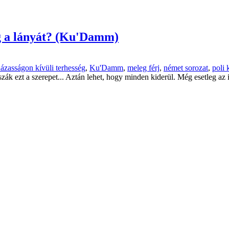
eg a lányát? (Ku'Damm)
ázasságon kívüli terhesség
,
Ku'Damm
,
meleg férj
,
német sorozat
,
poli 
ák ezt a szerepet... Aztán lehet, hogy minden kiderül. Még esetleg az i