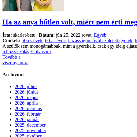
Ha az anya hűtlen volt, miért nem érti m
Írta:
skarlat-betu |
Dátum:
jún 25, 2022 rovat:
Egyéb
Címkék:
50-es évek
,
60-as évek
,
házasságon kívül született gyerek
,
h
A szülők sem monogámabbak, mint a gyerekeik, csak egy ideig eljátssz
5 hozzászólás
Elolvasom
Tovább a
viszony.hu-ra
Archívum
2026. július
2026. június
2026. május
2026. április
2026. március
2026. február
2026. január
2025. december
2025. november
2025. október