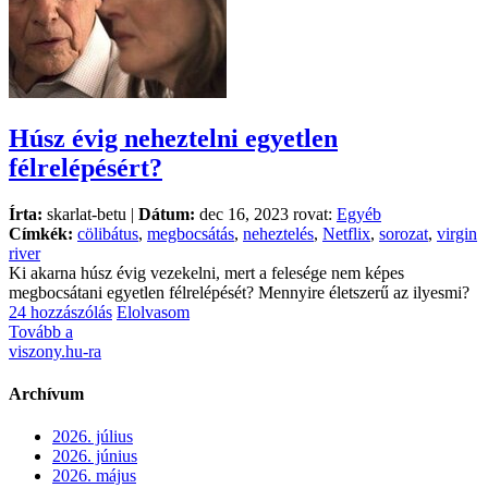
Húsz évig neheztelni egyetlen
félrelépésért?
Írta:
skarlat-betu |
Dátum:
dec 16, 2023 rovat:
Egyéb
Címkék:
cölibátus
,
megbocsátás
,
neheztelés
,
Netflix
,
sorozat
,
virgin
river
Ki akarna húsz évig vezekelni, mert a felesége nem képes
megbocsátani egyetlen félrelépését? Mennyire életszerű az ilyesmi?
24 hozzászólás
Elolvasom
Tovább a
viszony.hu-ra
Archívum
2026. július
2026. június
2026. május