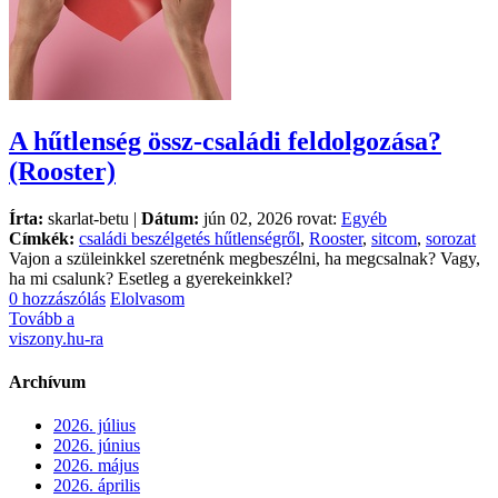
A hűtlenség össz-családi feldolgozása?
(Rooster)
Írta:
skarlat-betu |
Dátum:
jún 02, 2026 rovat:
Egyéb
Címkék:
családi beszélgetés hűtlenségről
,
Rooster
,
sitcom
,
sorozat
Vajon a szüleinkkel szeretnénk megbeszélni, ha megcsalnak? Vagy,
ha mi csalunk? Esetleg a gyerekeinkkel?
0 hozzászólás
Elolvasom
Tovább a
viszony.hu-ra
Archívum
2026. július
2026. június
2026. május
2026. április