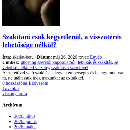
Szakítani csak kegyetlenül, a visszatérés
lehetősége nélkül?
Írta:
skarlat-betu |
Dátum:
máj 26, 2026 rovat:
Egyéb
Címkék:
ghosting szeretői kapcsolatból
,
lebukás és szakítás
,
se
veled se nélküled viszony
,
szakítás a szeretővel
A szeretővel való szakítás is legyen emberséges és ha egy mód van
rá, ne utáltassuk meg magunkat az exünkkel.
0 hozzászólás
Elolvasom
Tovább a
viszony.hu-ra
Archívum
2026. július
2026. június
2026. május