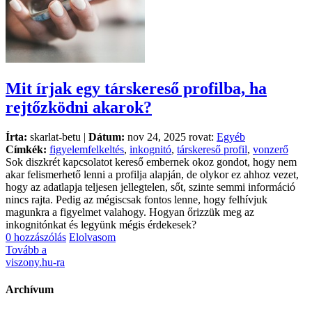
Mit írjak egy társkereső profilba, ha
rejtőzködni akarok?
Írta:
skarlat-betu |
Dátum:
nov 24, 2025 rovat:
Egyéb
Címkék:
figyelemfelkeltés
,
inkognitó
,
társkereső profil
,
vonzerő
Sok diszkrét kapcsolatot kereső embernek okoz gondot, hogy nem
akar felismerhető lenni a profilja alapján, de olykor ez ahhoz vezet,
hogy az adatlapja teljesen jellegtelen, sőt, szinte semmi információ
nincs rajta. Pedig az mégiscsak fontos lenne, hogy felhívjuk
magunkra a figyelmet valahogy. Hogyan őrizzük meg az
inkognitónkat és legyünk mégis érdekesek?
0 hozzászólás
Elolvasom
Tovább a
viszony.hu-ra
Archívum