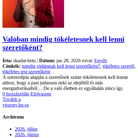
Valóban mindig tökéletesnek kell lenni
szeretőként?
Írta:
skarlat-betu |
Dátum:
jan 28, 2026 rovat:
Egyéb
Címkék:
mindig vidámnak kell lenni szeretőként?
,
tökéletes szerető
,
tökéletes test szeretőként
A sztereotípia alapján a szeretőnek szinte tökéletesnek kell lennie
ahhoz, hogy a pasi juttasson neki az idejéből és más
energiaforrásaiból… De a való életben ez egyáltalán nincs így.
0 hozzászólás
Elolvasom
Tovább a
viszony.hu-ra
Archívum
2026. július
2026. június