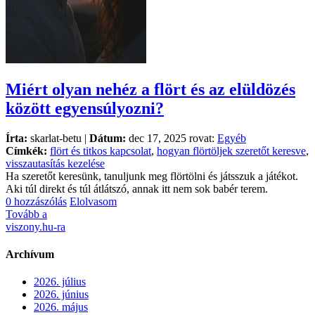
Miért olyan nehéz a flört és az elüldözés
között egyensúlyozni?
Írta:
skarlat-betu |
Dátum:
dec 17, 2025 rovat:
Egyéb
Címkék:
flört és titkos kapcsolat
,
hogyan flörtöljek szeretőt keresve
,
visszautasítás kezelése
Ha szeretőt keresünk, tanuljunk meg flörtölni és játsszuk a játékot.
Aki túl direkt és túl átlátszó, annak itt nem sok babér terem.
0 hozzászólás
Elolvasom
Tovább a
viszony.hu-ra
Archívum
2026. július
2026. június
2026. május